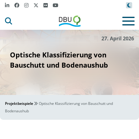
l
i
t
m
A
eksey Zh
in von Get
ages
l
y I
©
27. April 2026
Optische Klassifizierung von
Bauschutt und Bodenaushub
Projektbeispiele
Optische Klassifizierung von Bauschutt und
Bodenaushub