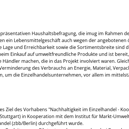
repräsentativen Haushaltsbefragung, die imug im Rahmen de
hen ein Lebensmittelgeschäft auch wegen der angebotenen ö
ie Lage und Erreichbarkeit sowie die Sortimentsbreite sind
 beim Einkauf auf umweltfreundliche Produkte und ist bereit,
 Händler machen, die in das Projekt involviert waren. Gleic
erminderung des Verbrauchs an Energie, Material, Verpa
n, um die Einzelhandelsunternehmen, vor allem im mittelst
tes Ziel des Vorhabens "Nachhaltigkeit im Einzelhandel - Koo
tuttgart) in Kooperation mit dem Institut für Markt-Umwel
handel (zbb/Berlin) durchgeführt wurde.