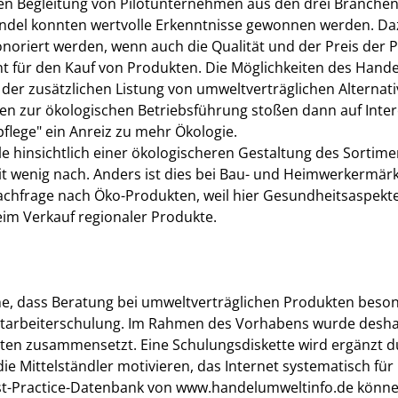
hen Begleitung von Pilotunternehmen aus den drei Branchen
del konnten wertvolle Erkenntnisse gewonnen werden. Daz
riert werden, wenn auch die Qualität und der Preis der P
t für den Kauf von Produkten. Die Möglichkeiten des Handel
 der zusätzlichen Listung von umweltverträglichen Alternat
 zur ökologischen Betriebsführung stoßen dann auf Intere
flege" ein Anreiz zu mehr Ökologie.
ale hinsichtlich einer ökologischeren Gestaltung des Sortim
it wenig nach. Anders ist dies bei Bau- und Heimwerkermä
Nachfrage nach Öko-Produkten, weil hier Gesundheitsaspekt
im Verkauf regionaler Produkte.
he, dass Beratung bei umweltverträglichen Produkten beso
tarbeiterschulung. Im Rahmen des Vorhabens wurde desha
nten zusammensetzt. Eine Schulungsdiskette wird ergänzt d
ie Mittelständler motivieren, das Internet systematisch für
st-Practice-Datenbank von www.handelumweltinfo.de können 