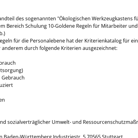
ndteil des sogenannten "Ökologischen Werkzeugkastens für 
em Bereich Schulung 10-Goldene Regeln für Mitarbeiter und
b.)
geln für die Personalebene hat der Kriterienkatalog für ei
r anderem durch folgende Kriterien ausgezeichnet:
ebrauch
ntsorgung)
d Gebrauch
uziert
en
 und sozialverträglicher Umwelt- und Ressourcenschutzma
n Baden-Württemberg Industriestr. 5 70565 Stuttgart