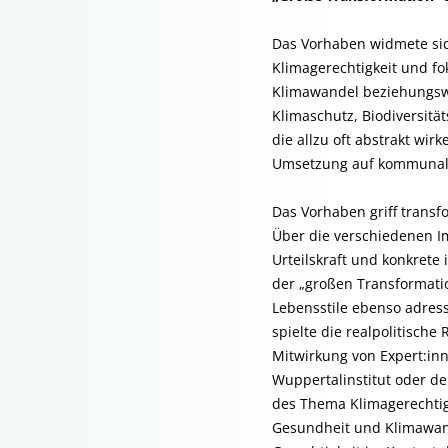
Das Vorhaben widmete sich
Klimagerechtigkeit und fo
Klimawandel beziehungsw
Klimaschutz, Biodiversit
die allzu oft abstrakt wi
Umsetzung auf kommunale
Das Vorhaben griff trans
Über die verschiedenen Im
Urteilskraft und konkrete 
der „großen Transformatio
Lebensstile ebenso adres
spielte die realpolitisch
Mitwirkung von Expert:inn
Wuppertalinstitut oder d
des Thema Klimagerechtig
Gesundheit und Klimawand