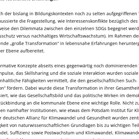
 der bislang in Bildungskontexten noch zu selten aufgegriffenen
kussierte die Fragestellung, wie Interessenskonflikte bezüglich d
eise den Dilemmata zwischen den einzelnen SDGs begegnet werde
ätsschutz versus nachhaltiges Wirtschaftswachstum). Im Rahmen 
rkende „große Transformation“ in lebensnahe Erfahrungen herunter
r Ebene aufbereitet.
formative Konzepte abseits eines gegenwärtig noch dominierende
pulse, das Skillsharing und die soziale Interaktion wurden sozial
inhaltliche Fähigkeiten vermittelt, die den gesellschaftlichen Suc
n“ fördern. Dabei wurde diese Transformation in ihrer Gesamtheit 
siert, wie das Gesellschaftsbild und das politische Wirken im de
e Rückbindung an die kommunale Ebene eine wichtige Rolle. Nicht zu
en namhafter Institutionen, wie etwas dem Potsdam Institut für 
er deutschen Allianz für Klimawandel und Gesundheit wurden zent
keit von naturwissenschaftlichen Grundlagen bis zu wichtigen Tei
el, Suffizienz sowie Postwachstum und Klimawandel, Klimawande