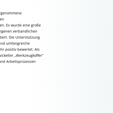
ahrgenommene
hen
en. Es wurde eine große
 eigenen verbandlichen
iert. Die Unterstützung
 und umfangreiche
r positiv bewertet. Als
wickelter „Werkzeugkoffer“
und Arbeitsprozessen