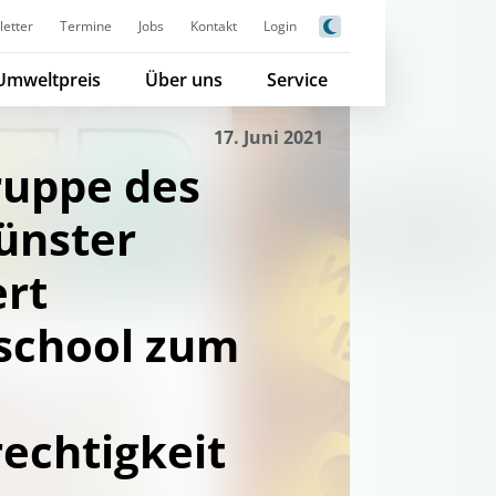
etter
Termine
Jobs
Kontakt
Login
Umweltpreis
Über uns
Service
17. Juni 2021
ruppe des
nster
ert
chool zum
echtigkeit