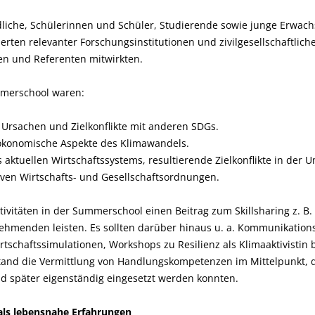
liche, Schülerinnen und Schüler, Studierende sowie junge Erwac
rten relevanter Forschungsinstitutionen und zivilgesellschaftlich
en und Referenten mitwirkten.
merschool waren:
Ursachen und Zielkonflikte mit anderen SDGs.
 ökonomische Aspekte des Klimawandels.
ktuellen Wirtschaftssystems, resultierende Zielkonflikte in der 
iven Wirtschafts- und Gesellschaftsordnungen.
ktivitäten in der Summerschool einen Beitrag zum Skillsharing z. B
ehmenden leisten. Es sollten darüber hinaus u. a. Kommunikatio
schaftssimulationen, Workshops zu Resilienz als Klimaaktivistin 
stand die Vermittlung von Handlungskompetenzen im Mittelpunkt, 
 später eigenständig eingesetzt werden konnten.
als lebensnahe Erfahrungen