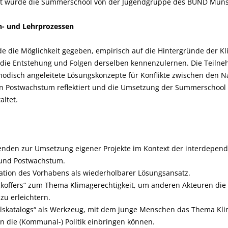
zt wurde die Summerschool von der Jugendgruppe des BUND Müns
n- und Lehrprozessen
 die Möglichkeit gegeben, empirisch auf die Hintergründe der Kli
f die Entstehung und Folgen derselben kennenzulernen. Die Teil
hodisch angeleitete Lösungskonzepte für Konflikte zwischen den Na
on Postwachstum reflektiert und die Umsetzung der Summerschool 
altet.
nden zur Umsetzung eigener Projekte im Kontext der interdepen
 und Postwachstum.
tion des Vorhabens als wiederholbarer Lösungsansatz.
gkoffers“ zum Thema Klimagerechtigkeit, um anderen Akteuren di
 zu erleichtern.
lskatalogs“ als Werkzeug, mit dem junge Menschen das Thema Kli
n die (Kommunal-) Politik einbringen können.