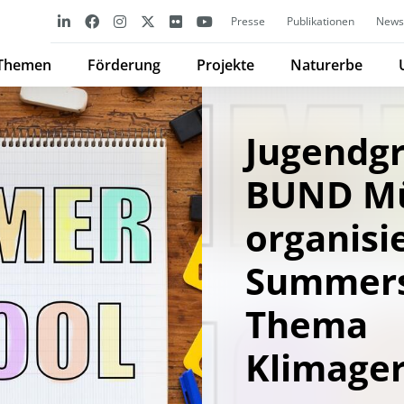
Presse
Publikationen
Newsl
Themen
Förderung
Projekte
Naturerbe
Jugendg
BUND Mü
organisi
Summers
Thema
Klimager