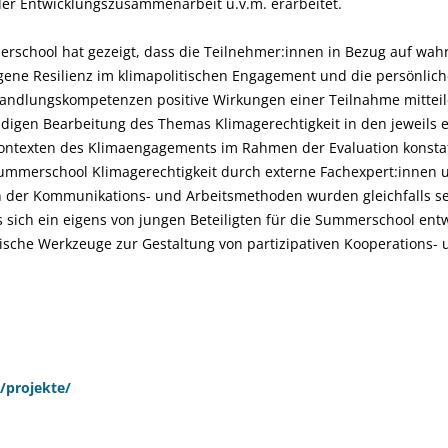
der Entwicklungszusammenarbeit u.v.m. erarbeitet.
erschool hat gezeigt, dass die Teilnehmer:innen in Bezug auf w
igene Resilienz im klimapolitischen Engagement und die persönlic
 Handlungskompetenzen positive Wirkungen einer Teilnahme mitteil
ndigen Bearbeitung des Themas Klimagerechtigkeit in den jeweils
ontexten des Klimaengagements im Rahmen der Evaluation konstat
ummerschool Klimagerechtigkeit durch externe Fachexpert:innen
h der Kommunikations- und Arbeitsmethoden wurden gleichfalls seh
s sich ein eigens von jungen Beteiligten für die Summerschool ent
sche Werkzeuge zur Gestaltung von partizipativen Kooperations- 
projekte/