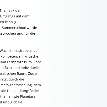
 Thematik der
es Umgangs mit dem
n kann (z. B.
der Summerschool wurde
gebrochen und für die
n Wachstumsstrebens auf.
e Kompetenzen, kritische
h- und Lernprozess im Sinne
erfasst und individuelle
mokratischen Raum. Zudem
letzt durch die
Klimafolgenforschung, dem
rale Teilhandlungsfelder
lthemen wie Planetare
l und globale