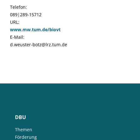
Telefon:
089|289-15712
URL:
www.mw.tum.de/biovt
E-Mail:
d.weuster-botz@lrz.tum.de
DBU
Themen
Förderung