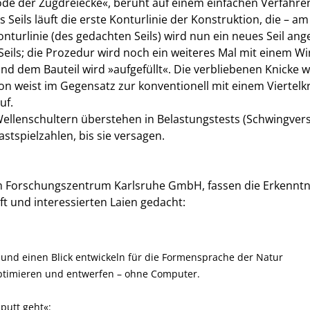
de der Zugdreiecke«, beruht auf einem einfachen Verfahren
s Seils läuft die erste Konturlinie der Konstruktion, die – 
Konturlinie (des gedachten Seils) wird nun ein neues Seil an
Seils; die Prozedur wird noch ein weiteres Mal mit einem Wi
nd dem Bauteil wird »aufgefüllt«. Die verbliebenen Knicke 
n weist im Gegensatz zur konventionell mit einem Viertel
uf.
ellenschultern überstehen in Belastungstests (Schwingve
stspielzahlen, bis sie versagen.
 am Forschungszentrum Karlsruhe GmbH, fassen die Erkenn
t und interessierten Laien gedacht:
und einen Blick entwickeln für die Formensprache der Natur
 optimieren und entwerfen – ohne Computer.
putt geht«: