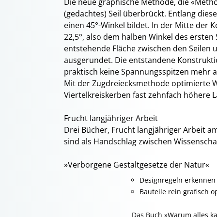
Die neue graphische Methode, die «Metho
(gedachtes) Seil überbrückt. Entlang diese
einen 45°-Winkel bildet. In der Mitte der 
22,5°, also dem halben Winkel des ersten 
entstehende Fläche zwischen den Seilen u
ausgerundet. Die entstandene Konstruktio
praktisch keine Spannungsspitzen mehr a
Mit der Zugdreiecksmethode optimierte W
Viertelkreiskerben fast zehnfach höhere La
Frucht langjähriger Arbeit
Drei Bücher, Frucht langjähriger Arbeit
sind als Handschlag zwischen Wissenschaf
»Verborgene Gestaltgesetze der Natur«
Designregeln erkennen 
Bauteile rein grafisch
Das Buch »Warum alles ka