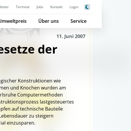
etter
Termine
Jobs
Kontakt
Login
Umweltpreis
Über uns
Service
11. Juni 2007
esetze der
gischer Konstruktionen wie
äumen und Knochen wurden am
arlsruhe Computermethoden
struktionsprozess lastgesteuertes
en auf technische Bauteile
Lebensdauer zu steigern
ial einzusparen.