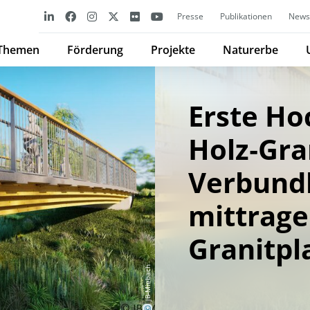
Presse
Publikationen
Newsl
Themen
Förderung
Projekte
Naturerbe
Erste Ho
Holz‐Gra
Verbund
mittrag
Granitpl
JB-Miebach
©