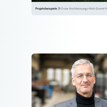
Projektbeispiele
Erste Hochleistungs‐Holz‐Granit‐
„Das Projekt zeigt, dass Naturstei
gestalterisch, sondern auch tragend im 
eingesetzt werden kann. In Kombinatio
entsteht eine Bauweise, die den CO₂-
deutlich reduziert und zugleich hohe Anf
an Nachhaltigkeit, Ressourceneff
Rückbaubarkeit erfüllt. Damit steht
zukunftsfähiges Bauprinzip für den Brüc