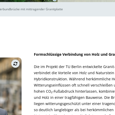
Verbundbrücke mit mittragender Granitplatte
Formschlüssige Verbindung von Holz und Gra
n nicht nur
Die im Projekt der TU Berlin entwickelte Gran
Brückenbau
verbindet die Vorteile von Holz und Naturstein
n mit Holz
Hybridkonstruktion. Während herkömmliche H
Fußabdruck
Witterungseinflüssen oft schnell verschleiße
orderungen
hohen CO₂-Fußabdruck hinterlassen, kombinier
izienz und
und Holz in einer tragfähigen Bauweise. Die Br
 ein neues,
liegen witterungsgeschützt unter einer tragen
kenbau zur
so deutlich langlebiger als bei herkömmlichen