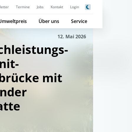
etter
Termine
Jobs
Kontakt
Login
Umweltpreis
Über uns
Service
12. Mai 2026
chleistungs‐
nit‐
brücke mit
ender
atte