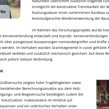
erfügung.“
Naturstein übernimmt zusätzlich tragende Funk
ermöglicht die konstruktive Trennbarkeit der 
rlin
Nutzungsdauer einen sortenreinen Rückbau u
kreislaufgerechte Wiederverwendung der Baust
Im Rahmen des Forschungsprojekts wurde hierf
it-Kervenverbindung entwickelt und erprobt. Kervenverbindungen
ile über passgenaue Aussparungen ineinandergreifen und Kräfte d
n werden. Im Vorhaben wurden Granitsegmente in zuvor gefräste
unktuell verklebt und zusätzlich mechanisch gesichert. Auf diese W
gleich jedoch lösbare Verbindung.
it
Großversuche zeigten hohe Tragfähigkeiten sowie
t bestehender Berechnungsansätze aus dem Holz-
ngungs- und Biegeversuche bestätigten zudem die
 Konstruktion, insbesondere im Hinblick auf
equenzen und ein unkritisches Verhalten unter