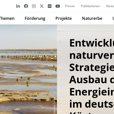
Presse
Publikationen
Newsl
Themen
Förderung
Projekte
Naturerbe
Entwick
naturver
Strategi
Ausbau d
Energiei
im deut