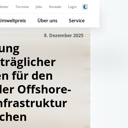
etter
Termine
Jobs
Kontakt
Login
Umweltpreis
Über uns
Service
8. Dezember 2025
lung
träglicher
en für den
er Offshore-
nfrastruktur
schen