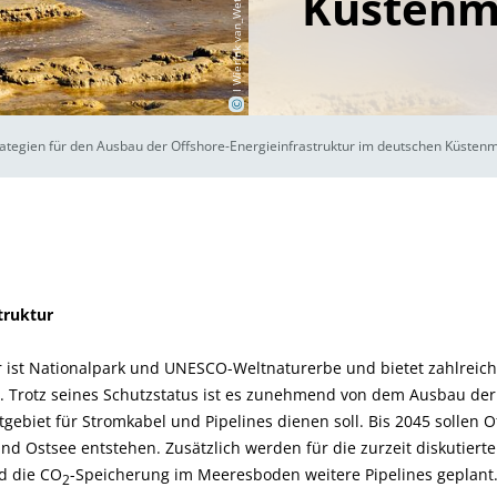
I Wierink van_Wetten via Canva
Küstenm
©
trategien für den Ausbau der Offshore-Energieinfrastruktur im deutschen Küsten
truktur
ist Nationalpark und UNESCO-Weltnaturerbe und bietet zahlreich
. Trotz seines Schutzstatus ist es zunehmend von dem Ausbau der 
itgebiet für Stromkabel und Pipelines dienen soll. Bis 2045 sollen
nd Ostsee entstehen. Zusätzlich werden für die zurzeit diskutierte
d die CO
-Speicherung im Meeresboden weitere Pipelines geplant.
2