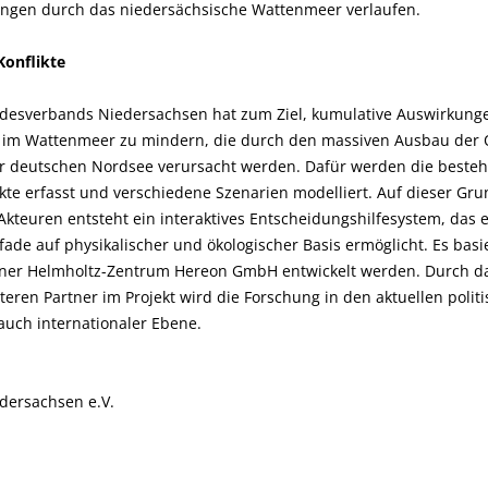
ungen durch das niedersächsische Wattenmeer verlaufen.
Konflikte
desverbands Niedersachsen hat zum Ziel, kumulative Auswirkungen
te im Wattenmeer zu mindern, die durch den massiven Ausbau der 
der deutschen Nordsee verursacht werden. Dafür werden die beste
ikte erfasst und verschiedene Szenarien modelliert. Auf dieser Gr
kteuren entsteht ein interaktives Entscheidungshilfesystem, das
de auf physikalischer und ökologischer Basis ermöglicht. Es basi
tner Helmholtz-Zentrum Hereon GmbH entwickelt werden. Durch 
eren Partner im Projekt wird die Forschung in den aktuellen politi
 auch internationaler Ebene.
ersachsen e.V.