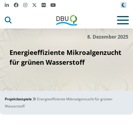
t
m
i
gnature
NNehr
ing von Get
ages S
y I
©
8. Dezember 2025
Energieeffiziente Mikroalgenzucht
für grünen Wasserstoff
Projektbeispiele
Energieeffiziente Mikroalgenzucht für grünen
Wasserstoff