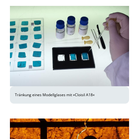
Tränkung eines Modellglases mit »Cloisil A18«