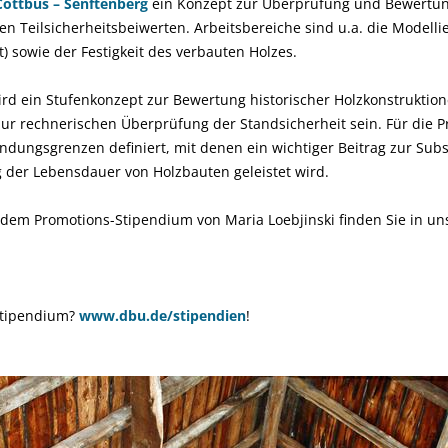
Cottbus – Senftenberg
ein Konzept zur Überprüfung und Bewertun
n Teilsicherheitsbeiwerten. Arbeitsbereiche sind u.a. die Modelli
) sowie der Festigkeit des verbauten Holzes.
ird ein Stufenkonzept zur Bewertung historischer Holzkonstruktio
zur rechnerischen Überprüfung der Standsicherheit sein. Für die 
ungsgrenzen definiert, mit denen ein wichtiger Beitrag zur Sub
der Lebensdauer von Holzbauten geleistet wird.
 dem Promotions-Stipendium von Maria Loebjinski finden Sie in u
Stipendium?
www.dbu.de/stipendien
!