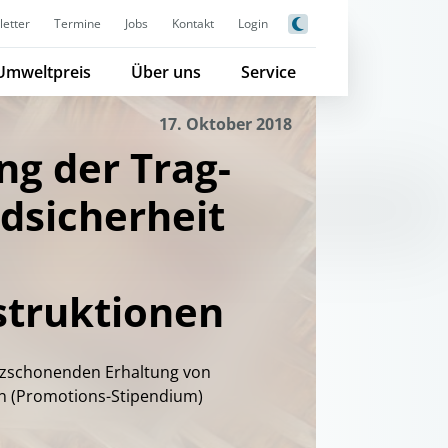
etter
Termine
Jobs
Kontakt
Login
Umweltpreis
Über uns
Service
17. Oktober 2018
g der Trag-
dsicherheit
struktionen
anzschonenden Erhaltung von
 (Promotions-Stipendium)