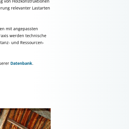
g von Holzkonstruktionen
erung relevanter Lastarten
nen mit angepassten
Praxis werden technische
stanz- und Ressourcen-
nserer
Datenbank
.