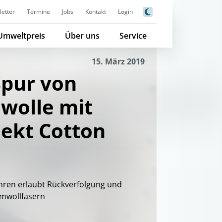
etter
Termine
Jobs
Kontakt
Login
Umweltpreis
Über uns
Service
15. März 2019
Spur von
wolle mit
ekt Cotton
hren erlaubt Rückverfolgung und
umwollfasern