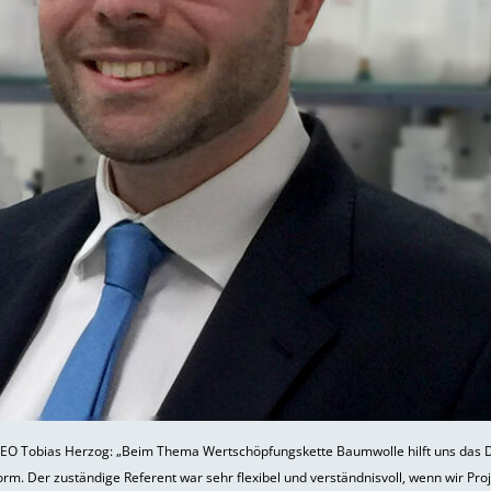
CEO Tobias Herzog: „Beim Thema Wertschöpfungskette Baumwolle hilft uns das
orm. Der zuständige Referent war sehr flexibel und verständnisvoll, wenn wir Pr