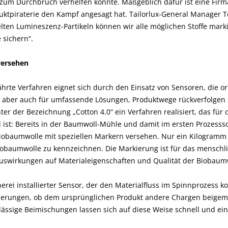
um Durchbruch verhelfen könnte. Maßgeblich dafür ist eine Firm
uktpiraterie den Kampf angesagt hat. Tailorlux-General Manager To
lten Lumineszenz-Partikeln können wir alle möglichen Stoffe mar
 sichern“.
versehen
hrte Verfahren eignet sich durch den Einsatz von Sensoren, die o
 aber auch für umfassende Lösungen, Produktwege rückverfolgen 
er der Bezeichnung „Cotton 4.0“ ein Verfahren realisiert, das für 
st: Bereits in der Baumwoll-Mühle und damit im ersten Prozesssc
iobaumwolle mit speziellen Markern versehen. Nur ein Kilogramm 
obaumwolle zu kennzeichnen. Die Markierung ist für das menschli
Auswirkungen auf Materialeigenschaften und Qualität der Biobaum
erei installierter Sensor, der den Materialfluss im Spinnprozess k
ierungen, ob dem ursprünglichen Produkt andere Chargen beigem
ässige Beimischungen lassen sich auf diese Weise schnell und eind