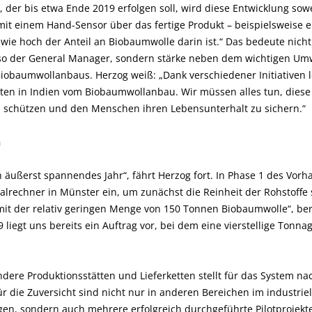
, der bis etwa Ende 2019 erfolgen soll, wird diese Entwicklung sow
it einem Hand-Sensor über das fertige Produkt – beispielsweise ei
 wie hoch der Anteil an Biobaumwolle darin ist.“ Das bedeute nicht
so der General Manager, sondern stärke neben dem wichtigen Umw
obaumwollanbaus. Herzog weiß: „Dank verschiedener Initiativen le
ten in Indien vom Biobaumwollanbau. Wir müssen alles tun, diese 
u schützen und den Menschen ihren Lebensunterhalt zu sichern.“
n
in äußerst spannendes Jahr“, fährt Herzog fort. In Phase 1 des Vorh
alrechner in Münster ein, um zunächst die Reinheit der Rohstoffe s
mit der relativ geringen Menge von 150 Tonnen Biobaumwolle“, be
 liegt uns bereits ein Auftrag vor, bei dem eine vierstellige Tonna
ndere Produktionsstätten und Lieferketten stellt für das System na
r die Zuversicht sind nicht nur in anderen Bereichen im industri
en, sondern auch mehrere erfolgreich durchgeführte Pilotprojekte