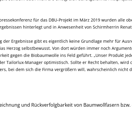
ressekonferenz für das DBU-Projekt im März 2019 wurden alle o
rgebnissen hinterlegt und in Anwesenheit von Schirmherrin Renat
g der Ergebnisse gibt es eigentlich keine Grundlage mehr für Aus
as Herzog selbstbewusst. Von dort würden immer noch Argumente 
keit gegen die Biobaumwolle ins Feld geführt. „Unser Produkt jeden
der Tailorlux-Manager optimistisch. Sollte er Recht behalten, wird
rs, bei dem sich die Firma vergrößern will, wahrscheinlich nicht d
zeichnung und Rückverfolgbarkeit von Baumwollfasern bzw. –