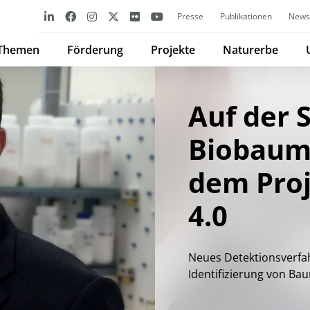
Presse
Publikationen
Newsl
Themen
Förderung
Projekte
Naturerbe
Auf der 
Biobaum
dem Proj
4.0
Neues Detektionsverfa
Identifizierung von Ba