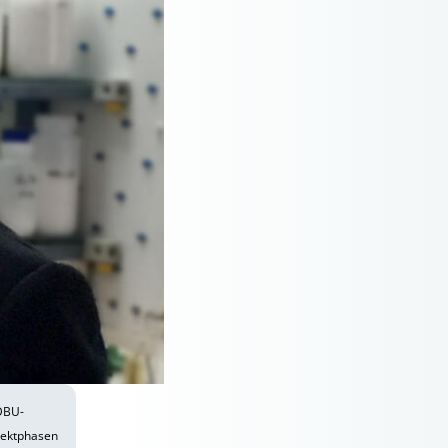
 DBU-
ojektphasen