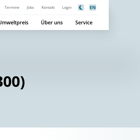
EN
Termine
Jobs
Kontakt
Login
Umweltpreis
Über uns
Service
300)