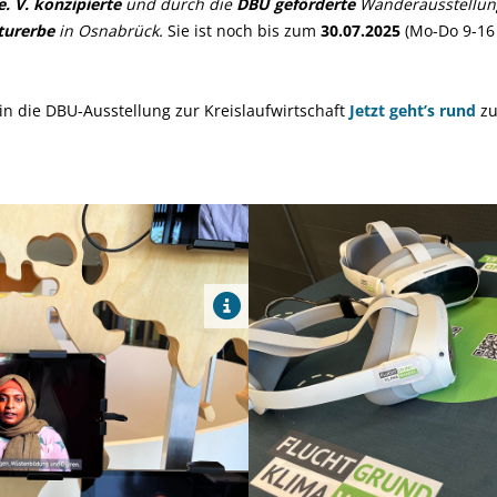
 e. V. konzipierte
und durch die
DBU geförderte
Wanderausstellun
turerbe
in Osnabrück.
Sie ist noch bis zum
30.07.2025
(Mo-Do 9-16 
hin die DBU-Ausstellung zur Kreislaufwirtschaft
Jetzt geht’s rund
zu