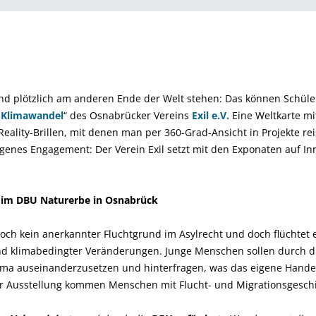
und plötzlich am anderen Ende der Welt stehen: Das können Schüle
 Klimawandel
“ des Osnabrücker Vereins
Exil e.V.
Eine Weltkarte mi
Reality-Brillen, mit denen man per 360-Grad-Ansicht in Projekte re
genes Engagement: Der Verein Exil setzt mit den Exponaten auf I
l im DBU Naturerbe in Osnabrück
 noch kein anerkannter Fluchtgrund im Asylrecht und doch flüchtet
nd klimabedingter Veränderungen. Junge Menschen sollen durch di
ma auseinanderzusetzen und hinterfragen, was das eigene Hande
der Ausstellung kommen Menschen mit Flucht- und Migrationsgeschi