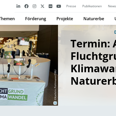
Presse
Publikationen
Newsl
Themen
Förderung
Projekte
Naturerbe
Termin: 
Fluchtgr
Klimawa
©Kathrin Pohlmann/DBU
Naturerb
©