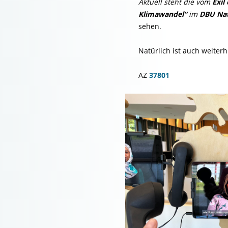
Aktuell steht die vom
Exil
Klimawandel“
im
DBU Na
sehen.
Natürlich ist auch weiter
AZ
37801