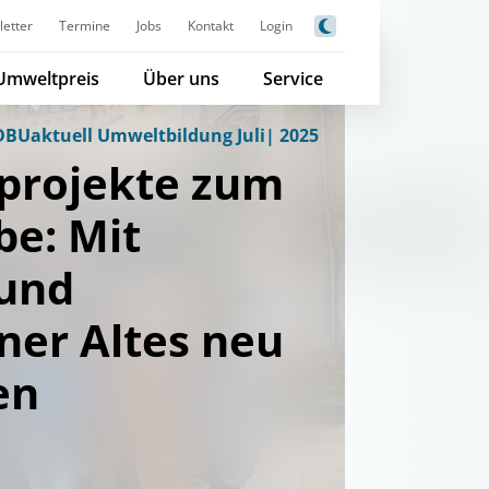
etter
Termine
Jobs
Kontakt
Login
Umweltpreis
Über uns
Service
DBUaktuell Umweltbildung Juli| 2025
projekte zum
be: Mit
 und
ner Altes neu
en