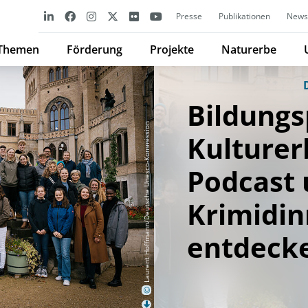
Presse
Publikationen
Newsl
Themen
Förderung
Projekte
Naturerbe
Bildungs
Laurent Hoffmann/Deutsche Unesco-Kommission
Kulturer
Podcast
Krimidin
entdeck
©