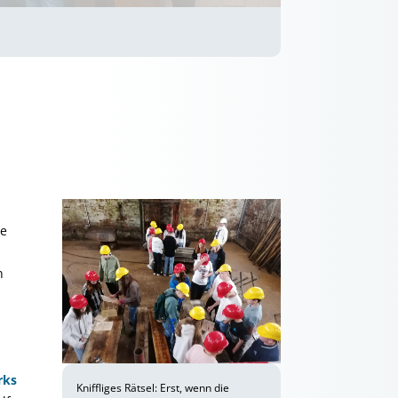
ne
n
rks
Kniffliges Rätsel: Erst, wenn die