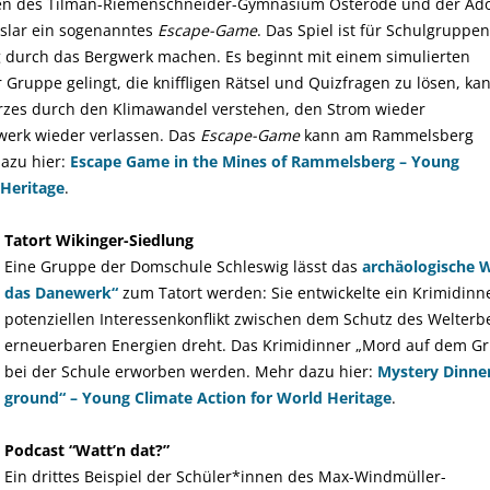
nen des Tilman-Riemenschneider-Gymnasium Osterode und der Ado
lar ein sogenanntes
Escape-Game
. Das Spiel ist für Schulgruppen
g durch das Bergwerk machen. Es beginnt mit einem simulierten
 Gruppe gelingt, die kniffligen Rätsel und Quizfragen zu lösen, ka
rzes durch den Klimawandel verstehen, den Strom wieder
werk wieder verlassen. Das
Escape-Game
kann am Rammelsberg
azu hier:
Escape Game in the Mines of Rammelsberg – Young
 Heritage
.
Tatort Wikinger-Siedlung
Eine Gruppe der Domschule Schleswig lässt das
archäologische 
das Danewerk“
zum Tatort werden: Sie entwickelte ein Krimidinn
potenziellen Interessenkonflikt zwischen dem Schutz des Welte
erneuerbaren Energien dreht. Das Krimidinner „Mord auf dem Gr
bei der Schule erworben werden. Mehr dazu hier:
Mystery Dinner
ground“ – Young Climate Action for World Heritage
.
Podcast “Watt’n dat?”
Ein drittes Beispiel der Schüler*innen des Max-Windmüller-