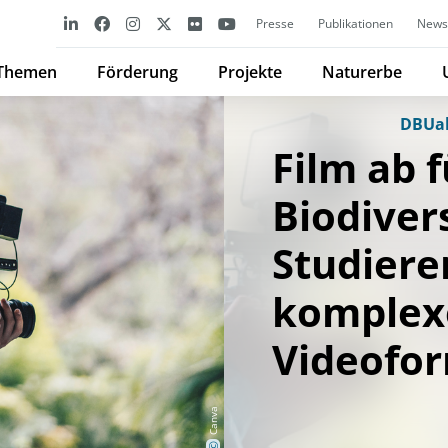
Presse
Publikationen
Newsl
Themen
Förderung
Projekte
Naturerbe
DBUak
Film ab f
Biodivers
Studiere
komplex
Videofo
Canva
©