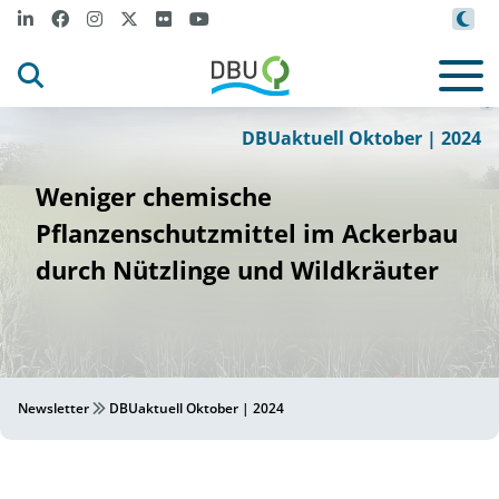
r
/
DBU
U
e M
ag
ie
a
t
©
DBUaktuell Oktober | 2024
Weniger chemische
Pflanzenschutzmittel im Ackerbau
durch Nützlinge und Wildkräuter
Newsletter
DBUaktuell Oktober | 2024