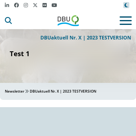
r
anz G
f
l
/
s
F
ra
von P
et
tenberg
Bundes
for
t
©
DBUaktuell Nr. X | 2023 TESTVERSION
Test 1
Newsletter
DBUaktuell Nr. X | 2023 TESTVERSION