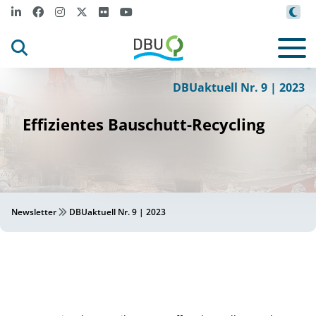
m
-
-
t
Eberhard
Spaeth
s
ock
.adobe_
.co
©
DBUaktuell Nr. 9 | 2023
Effizientes Bauschutt-Recycling
Newsletter
DBUaktuell Nr. 9 | 2023