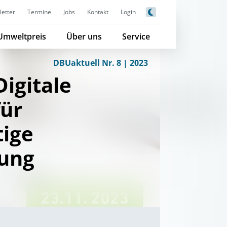
etter
Termine
Jobs
Kontakt
Login
Umweltpreis
Über uns
Service
DBUaktuell Nr. 8 | 2023
Digitale
für
ige
lung