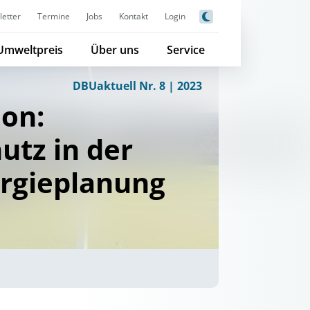
etter
Termine
Jobs
Kontakt
Login
Umweltpreis
Über uns
Service
DBUaktuell Nr. 8 | 2023
ion:
utz in der
rgieplanung