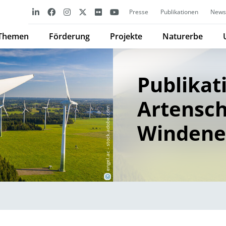
Presse
Publikationen
Newsl
Themen
Förderung
Projekte
Naturerbe
Publikat
Artensch
engel.ac - stock.adobe.com
Windene
©