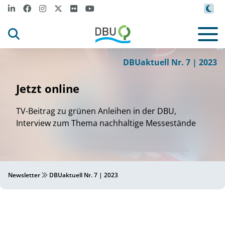
m
Canva_anandaBGD
_
Get
t
ages
y I
©
DBUaktuell Nr. 7 | 2023
Jetzt online
TV-Beitrag zu grünen Anleihen in der DBU,
Interview zum Thema nachhaltige Messestände
Newsletter
DBUaktuell Nr. 7 | 2023