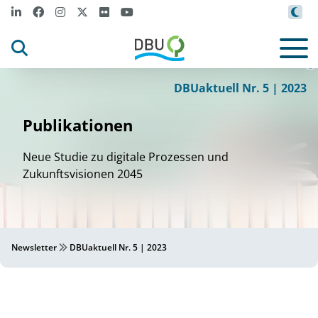
©Canva
/M
t
i
zova von Ge
t
y
m
t
ages
I
I
©
DBUaktuell Nr. 5 | 2023
Publikationen
Neue Studie zu digitale Prozessen und
Zukunftsvisionen 2045
Newsletter
DBUaktuell Nr. 5 | 2023