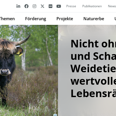
Presse
Publikationen
Newsl
Themen
Förderung
Projekte
Naturerbe
Nicht oh
und Scha
Weidetie
wertvoll
Lebensr
©Claudia-Walter
©