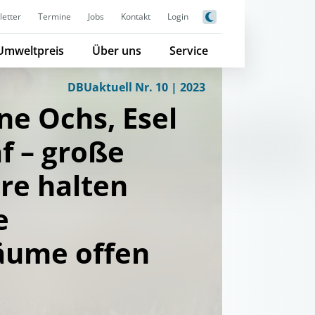
etter
Termine
Jobs
Kontakt
Login
Umweltpreis
Über uns
Service
DBUaktuell Nr. 10 | 2023
ne Ochs, Esel
f – große
re halten
e
äume offen