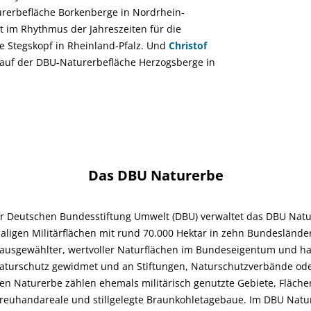
urerbefläche Borkenberge in Nordrhein-
t im Rhythmus der Jahreszeiten für die
e Stegskopf in Rheinland-Pfalz. Und
Christof
e auf der DBU-Naturerbefläche Herzogsberge in
Das DBU Naturerbe
er Deutschen
Bundesstiftung Umwelt (DBU) verwaltet das DBU Nat
ligen Militärflächen mit rund 70.000 Hektar in zehn Bundesländer
f ausgewählter, wertvoller Naturflächen im Bundeseigentum und ha
aturschutz gewidmet und an Stiftungen, Naturschutzverbände od
en Naturerbe zählen ehemals militärisch genutzte Gebiete, Fläche
reuhandareale und stillgelegte Braunkohletagebaue. Im DBU Natur