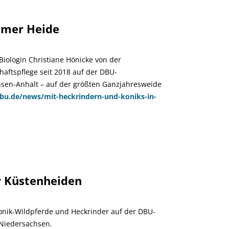
DBU Naturerbe
umer Heide
Biologin Christiane Hönicke von der
aftspflege seit 2018 auf der DBU-
sen-Anhalt – auf der größten Ganzjahresweide
u.de/news/mit-heckrindern-und-koniks-in-
/ DBU Naturerbe
r Küstenheiden
onik-Wildpferde und Heckrinder auf der DBU-
Niedersachsen.