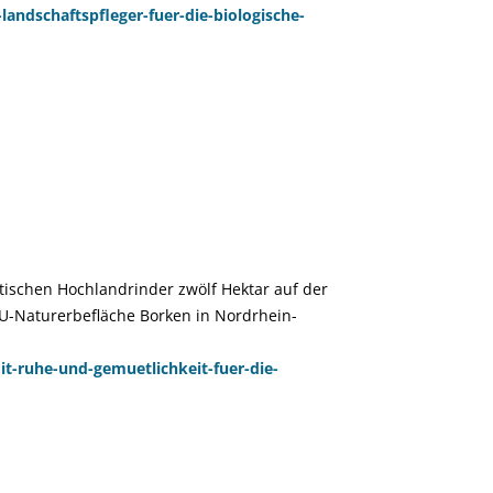
andschaftspfleger-fuer-die-biologische-
/ DBU Naturerbe
ttischen Hochlandrinder zwölf Hektar auf der
-Naturerbefläche Borken in Nordrhein-
-ruhe-und-gemuetlichkeit-fuer-die-