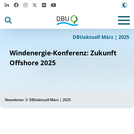
m
N
m
W
k
t
.adobe
.
co
i
bus
or
s - s
ock
©
DBUaktuell März | 2025
Windenergie-Konferenz: Zukunft
Offshore 2025
Newsletter
DBUaktuell März | 2025