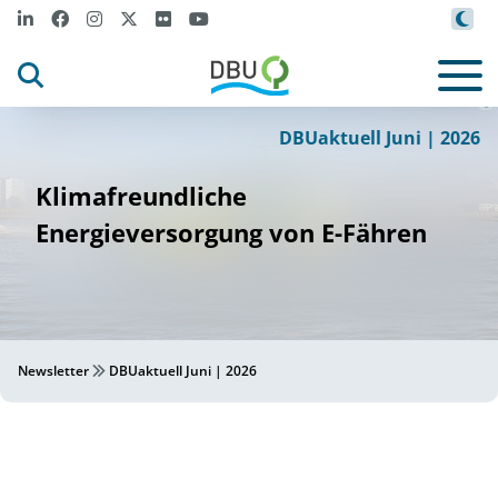
ia
Reedere
_Norden_Fr
is
i
©
DBUaktuell Juni | 2026
Klimafreundliche
Energieversorgung von E-Fähren
Newsletter
DBUaktuell Juni | 2026