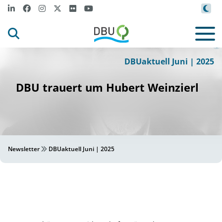
i
z
W
i
l
Beate Se
t
e
nz
ier
-
©
DBUaktuell Juni | 2025
DBU trauert um Hubert Weinzierl
Newsletter
DBUaktuell Juni | 2025