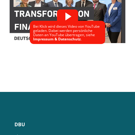
Bei Klick wird dieses Video von YouTube
geladen. Dabei werden persönliche
Daten an YouTube übertragen, siehe
Impressum & Datenschutz
.
DBU