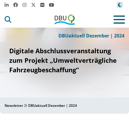
badger-stockadobe
p
i
nk-
©
DBUaktuell Dezember | 2024
Digitale Abschlussveranstaltung
zum Projekt „Umweltverträgliche
Fahrzeugbeschaffung“
Newsletter
DBUaktuell Dezember | 2024