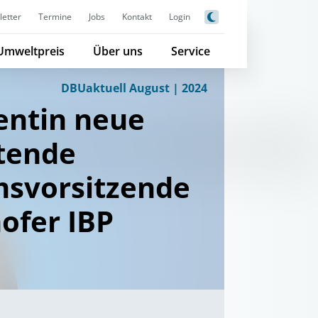
etter
Termine
Jobs
Kontakt
Login
Umweltpreis
Über uns
Service
DBUaktuell August | 2024
entin neue
etende
msvorsitzende
ofer IBP