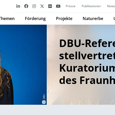
Presse
Publikationen
Newsl
Themen
Förderung
Projekte
Naturerbe
DBU-Refer
stellvertr
Kuratoriu
des Fraunh
DBU
©