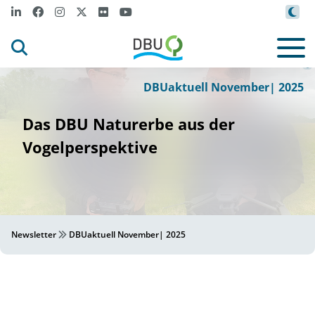
/DBU
Gesa
W
ann
i
ck
©
DBUaktuell November| 2025
Das DBU Naturerbe aus der
Vogelperspektive
Newsletter
DBUaktuell November| 2025