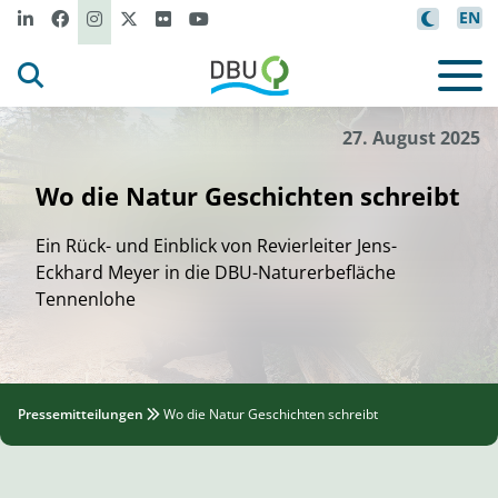
EN
Gesa
W
ann
i
ck
/DBU Naturerbe
©
27. August 2025
Wo die Natur Geschichten schreibt
Ein Rück- und Einblick von Revierleiter Jens-
Eckhard Meyer in die DBU-Naturerbefläche
Tennenlohe
Pressemitteilungen
Wo die Natur Geschichten schreibt