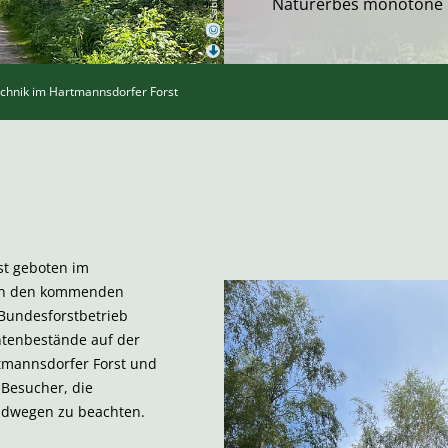
Naturerbes monotone 
©
echnik im Hartmannsdorfer Forst
st geboten im
 In den kommenden
Bundesforstbetrieb
htenbestände auf der
tmannsdorfer Forst und
 Besucher, die
dwegen zu beachten.