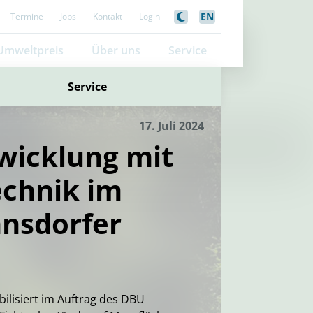
EN
Termine
Jobs
Kontakt
Login
Umweltpreis
Über uns
Service
Service
17. Juli 2024
wicklung mit
echnik im
nsdorfer
bilisiert im Auftrag des DBU