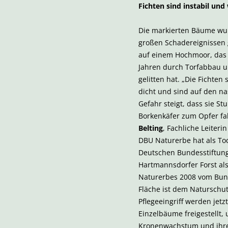
Fichten sind instabil und
Die markierten Bäume wu
großen Schadereignissen 
auf einem Hochmoor, das
Jahren durch Torfabbau u
gelitten hat. „Die Fichten 
dicht und sind auf den na
Gefahr steigt, dass sie S
Borkenkäfer zum Opfer fal
Belting
, Fachliche Leiter
DBU Naturerbe hat als T
Deutschen Bundesstiftun
Hartmannsdorfer Forst als
Naturerbes 2008 vom Bu
Fläche ist dem Naturschu
Pflegeeingriff werden jetz
Einzelbäume freigestellt,
Kronenwachstum und ihre 