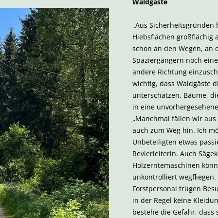
Waldgäste
„Aus Sicherheitsgründen 
Hiebsflächen großflächig 
schon an den Wegen, an 
Spaziergängern noch eine 
andere Richtung einzuschl
wichtig, dass Waldgäste d
unterschätzen. Bäume, di
in eine unvorhergesehene 
„Manchmal fällen wir aus
auch zum Weg hin. Ich mö
Unbeteiligten etwas passie
Revierleiterin. Auch Säge
Holzerntemaschinen könn
unkontrolliert wegfliegen.
Forstpersonal trügen Be
in der Regel keine Kleidu
bestehe die Gefahr, dass s