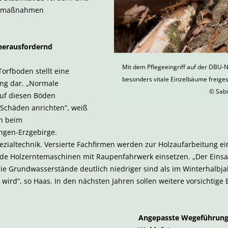
ngsmaßnahmen
herausfordernd
Mit dem Pflegeeingriff auf der DBU-
Torfboden stellt eine
besonders vitale Einzelbäume freigest
ng dar. „Normale
© Sabi
uf diesen Böden
 Schäden anrichten“, weiß
in beim
ngen-Erzgebirge.
ezialtechnik. Versierte Fachfirmen werden zur Holzaufarbeitung e
 Holzerntemaschinen mit Raupenfahrwerk einsetzen. „Der Einsatz
die Grundwasserstände deutlich niedriger sind als im Winterhalbja
ird“, so Haas. In den nächsten Jahren sollen weitere vorsichtige E
Angepasste Wegeführung s