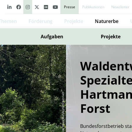
Presse
Publikationen
Newsletter
Themen
Förderung
Projekte
Naturerbe
Aufgaben
Projekte
Waldent
Spezialt
Hartman
Sabine Haas/Bundesforstbetrieb
Forst
Bundesforstbetrieb sta