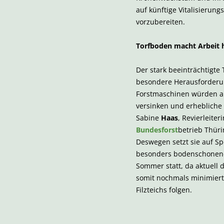
auf künftige Vitalisieru
vorzubereiten.
Torfboden macht Arbeit 
Der stark beeinträchtigte 
besondere Herausforderu
Forstmaschinen würden a
versinken und erhebliche
Sabine
Haas
, Revierleiter
Bundesforst
betrieb Thüri
Deswegen setzt sie auf Sp
besonders bodenschonende
Sommer statt, da aktuell 
somit nochmals minimiert w
Filzteichs folgen.