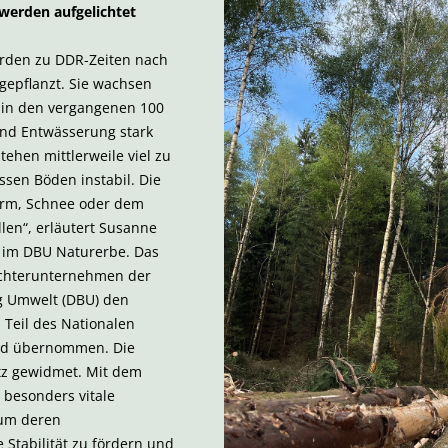
 werden aufgelichtet
rden zu DDR-Zeiten nach
gepflanzt. Sie wachsen
 in den vergangenen 100
nd Entwässerung stark
stehen mittlerweile viel zu
ssen Böden instabil. Die
turm, Schnee oder dem
len“, erläutert Susanne
in im DBU Naturerbe. Das
ochterunternehmen der
g Umwelt (DBU) den
 Teil des Nationalen
nd übernommen. Die
tz gewidmet. Mit dem
t besonders vitale
 um deren
Stabilität zu fördern und