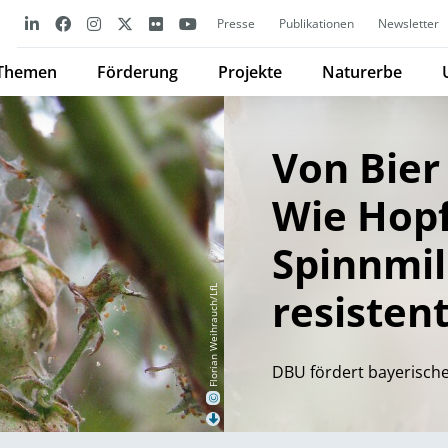
Presse
Publikationen
Newsletter
Themen
Förderung
Projekte
Naturerbe
Von Bier 
Wie Hop
Spinnmi
Florian Weihrauch/LfL
resisten
DBU fördert bayerisch
©