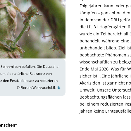
Folgejahren kaum oder gar
kämpfen – ganz ohne den E
In dem von der DBU geför
die LfL 31 Hopfengärten ü
wurde ein Teilbereich allj
behandelt, während eine z
unbehandelt blieb. Ziel is
beobachtete Phänomen zu
wissenschaftlich zu belege
 Spinnmilben befallen. Die Deutsche
Ende Mai 2026. Was für W
 um die natürliche Resistenz von
sicher ist: „Eine jährlic
 den Pestizideinsatz zu reduzieren.
Akariziden ist gar nicht 
© Florian Weihrauch/LfL
Umwelt. Unsere Untersuc
Beobachtungsflächen lass
bei einem reduzierten Pest
Jahren keine Ernteausfäll
enschen“