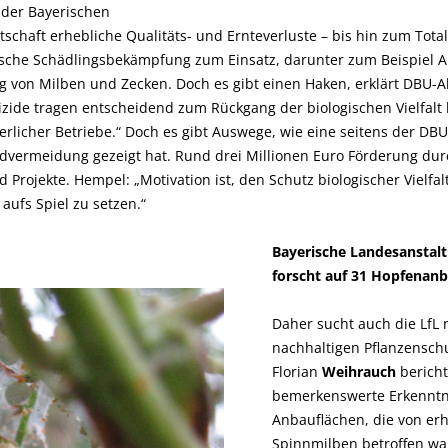
der Bayerischen
tschaft erhebliche Qualitäts- und Ernteverluste – bis hin zum Tota
che Schädlingsbekämpfung zum Einsatz, darunter zum Beispiel Aka
 von Milben und Zecken. Doch es gibt einen Haken, erklärt DBU-Ab
tizide tragen entscheidend zum Rückgang der biologischen Vielfalt b
erlicher Betriebe.“ Doch es gibt Auswege, wie eine seitens der DB
izidvermeidung gezeigt hat. Rund drei Millionen Euro Förderung dur
 Projekte. Hempel: „Motivation ist, den Schutz biologischer Vielfal
aufs Spiel zu setzen.“
Bayerische Landesanstalt
forscht auf 31 Hopfenan
Daher sucht auch die LfL
nachhaltigen Pflanzenschut
Florian
Weihrauch
bericht
bemerkenswerte Erkenntn
Anbauflächen, die von er
Spinnmilben betroffen wa