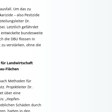
lausfall. Um das zu
rizide – also Pestizide
teilungsleiter Dr.
ei. Letztlich gefährdet
U entwickelte bundesweite
ch die DBU flossen in
t zu verstärken, ohne die
 für Landwirtschaft
bau-Flächen
 nach Methoden für
z. Projektleiter Dr.
et über eine
is: „Hopfen-
heblichen Schäden durch
ren, hatten in den