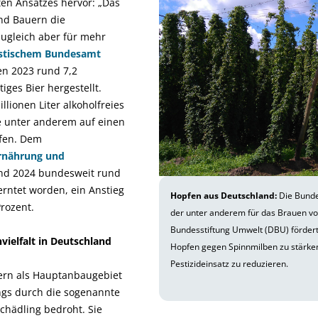
en Ansatzes hervor: „Das
nd Bauern die
zugleich aber für mehr
istischem Bundesamt
n 2023 rund 7,2
tiges Bier hergestellt.
ionen Liter alkoholfreies
he unter anderem auf einen
pfen. Dem
rnährung und
ind 2024 bundesweit rund
rntet worden, ein Anstieg
Hopfen aus Deutschland:
Die Bunde
rozent.
der unter anderem für das Brauen vo
Bundesstiftung Umwelt (DBU) fördert 
vielfalt in Deutschland
Hopfen gegen Spinnmilben zu stärke
Pestizideinsatz zu reduzieren.
ern als Hauptanbaugebiet
ings durch die sogenannte
chädling bedroht. Sie