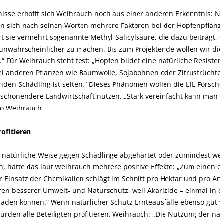
isse erhofft sich Weihrauch noch aus einer anderen Erkenntnis: N
 sich nach seinen Worten mehrere Faktoren bei der Hopfenpflanze.
 sie vermehrt sogenannte Methyl-Salicylsäure, die dazu beiträgt,
h unwahrscheinlicher zu machen. Bis zum Projektende wollen wir d
 Für Weihrauch steht fest: „Hopfen bildet eine natürliche Resist
bei anderen Pflanzen wie Baumwolle, Sojabohnen oder Zitrusfrüchte
den Schädling ist selten.“ Dieses Phänomen wollen die LfL-Forsche
chonendere Landwirtschaft nutzen. „Stark vereinfacht kann man es
so Weihrauch.
ofitieren
natürliche Weise gegen Schädlinge abgehärtet oder zumindest we
 hätte das laut Weihrauch mehrere positive Effekte: „Zum einen e
 Einsatz der Chemikalien schlägt im Schnitt pro Hektar und pro 
n besserer Umwelt- und Naturschutz, weil Akarizide – einmal in 
chaden können.“ Wenn natürlicher Schutz Ernteausfälle ebenso gut
den alle Beteiligten profitieren. Weihrauch: „Die Nutzung der na