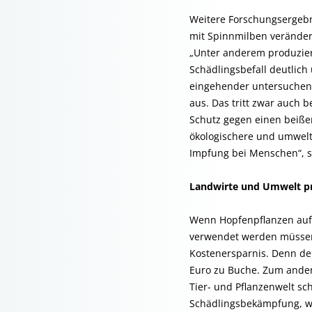
Weitere Forschungsergebn
mit Spinnmilben verändern
„Unter anderem produziert
Schädlingsbefall deutlic
eingehender untersuchen.“
aus. Das tritt zwar auch 
Schutz gegen einen beißen
ökologischere und umwelts
Impfung bei Menschen“, 
Landwirte und Umwelt pr
Wenn Hopfenpflanzen auf 
verwendet werden müssen,
Kostenersparnis. Denn der
Euro zu Buche. Zum andere
Tier- und Pflanzenwelt s
Schädlingsbekämpfung, wür