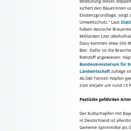
Bedeutung dieses doppelt
sichert den Bäuerinnen u
Existenzgrundlage, sorgt 
Umweltschutz.“ Laut
Stat
haben deutsche Brauereie
Milliarden Liter alkoholhal
Dazu kommen etwa 556 Mill
Bier. Dafür ist die Branc
Rohstoff angewiesen: Ho
Bundesministerium für E
Landwirtschaft
zufolge s
46.540 Tonnen Hopfen gee
zum Vorjahr um rund 13 P
Pestizide gefährden Arten
Der Kulturhopfen mit Bay
in Deutschland ist allerd
Gemeine Spinnmilbe als S