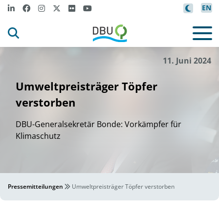
EN
/DBU
m
Peter
H
se
i
l
©
11. Juni 2024
Umweltpreisträger Töpfer
verstorben
DBU-Generalsekretär Bonde: Vorkämpfer für
Klimaschutz
Pressemitteilungen
Umweltpreisträger Töpfer verstorben