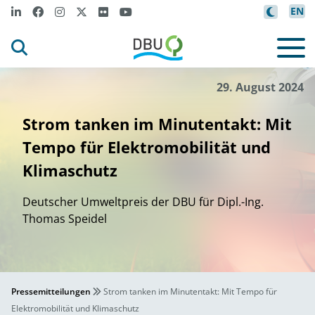
EN
m
m
t
.
Luck
an
- s
ock
.adobe
co
©
29. August 2024
Strom tanken im Minutentakt: Mit
Tempo für Elektromobilität und
Klimaschutz
Deutscher Umweltpreis der DBU für Dipl.-Ing.
Thomas Speidel
Pressemitteilungen
Strom tanken im Minutentakt: Mit Tempo für
Elektromobilität und Klimaschutz