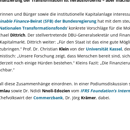
inanzierung der Transformation ist herausfordernd – aber machb
rinnen und Bürger sowie die institutionelle Kapitalanlage interessa
inable Finance
-Beirat (SFB) der Bundesregierung
hat mit dem steu
Nationalen Transformationsfonds
‘ konkrete Vorschläge für die Mo
chael
Dittrich
. Der stellvertretende DBU-Generalsekretär und Finanz
apitalmarkt. Dittrich weiter: „Für den Staat ist das eine gute Mögl
ubringen.“ Prof. Dr. Christian
Klein
von der
Universität Kassel
, d
timistisch: „Unsere Forschung zeigt, dass Menschen bereit sind, si
derzeit noch einige Hürden bestehen.“ Kleins Fazit: „Die Finanzier
chbar.“
ll diese Zusammenhänge einordnen. In einer Podiumsdiskussion s
emlau
sowie Dr. Ndidi
Nnoli-Edozien
vom
IFRS Foundation’s Intern
Chefvolkswirt der
Commerzbank
, Dr. Jörg
Krämer
, dabei.