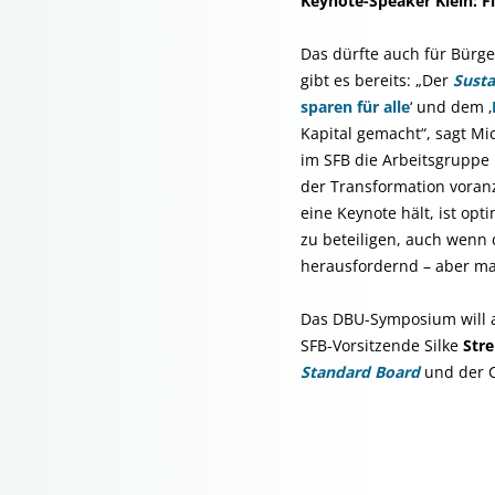
Keynote-Speaker Klein: F
Das dürfte auch für Bürge
gibt es bereits: „Der
Susta
sparen für alle
‘ und dem ‚
Kapital gemacht“, sagt Mi
im SFB die Arbeitsgruppe K
der Transformation voranz
eine Keynote hält, ist op
zu beteiligen, auch wenn 
herausfordernd – aber ma
Das DBU-Symposium will a
SFB-Vorsitzende Silke
Str
Standard Board
und der 