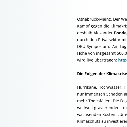
Osnabrück/Mainz. Der Weg 
Kampf gegen die Klimakris
deshalb Alexander
Bonde
durch den Privatsektor mi
DBU-Symposium. Am Tag da
Höhe von insgesamt 500.0
wird live übertragen:
htt
Die Folgen der Klimakris
Hurrikane, Hochwasser, Hi
nur immensen Schaden an
mehr Todesfällen. Die Fol
weltweit gravierender – m
wachsenden Kosten. „Umso
Klimaschutz zu investiere