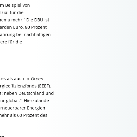
um Beispiel von
zial für die
hema mehr.“ Die DBU ist
liarden Euro. 80 Prozent
rfahrung bei nachhaltigen
ere für die
ces als auch in
Green
gieeffizienzfonds (EEEF).
us: neben Deutschland und
nur global.“ Hierzulande
erneuerbarer Energien
ehr als 60 Prozent des