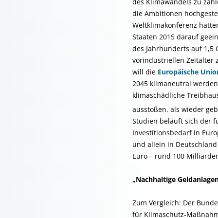
des Klimawandels zu zahle
die Ambitionen hochgestec
Weltklimakonferenz hatten
Staaten 2015 darauf geei
des Jahrhunderts auf 1,5
vorindustriellen Zeitalte
will die
Europäische Unio
2045 klimaneutral werden
klimaschädliche Treibhau
ausstoßen, als wieder ge
Studien beläuft sich der 
Investitionsbedarf in Euro
und allein in Deutschland
Euro – rund 100 Milliarden
„Nachhaltige Geldanlage
Zum Vergleich: Der Bundes
für Klimaschutz-Maßnahme