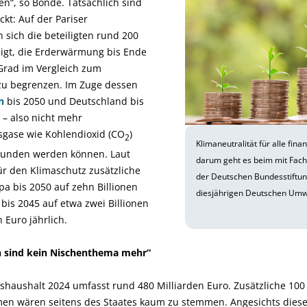
n“, so Bonde. Tatsächlich sind
kt: Auf der Pariser
 sich die beteiligten rund 200
nigt, die Erderwärmung bis Ende
 Grad im Vergleich zum
r zu begrenzen. Im Zuge dessen
n
bis 2050 und Deutschland bis
 – also nicht mehr
sgase wie Kohlendioxid (CO
)
2
Klimaneutralität für alle fina
bunden werden können. Laut
darum geht es beim mit Fac
für den Klimaschutz zusätzliche
der Deutschen Bundesstiftu
pa bis 2050 auf zehn Billionen
diesjährigen Deutschen Umw
 bis 2045 auf etwa zwei Billionen
 Euro jährlich.
n sind kein Nischenthema mehr“
haushalt 2024 umfasst rund 480 Milliarden Euro. Zusätzliche 100 
n wären seitens des Staates kaum zu stemmen. Angesichts dieser