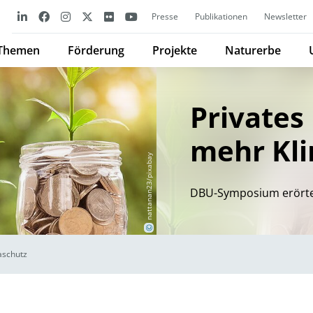
Presse
Publikationen
Newsletter
Themen
Förderung
Projekte
Naturerbe
Privates 
mehr Kl
nattanan23/pixabay
DBU-Symposium erörter
©
aschutz