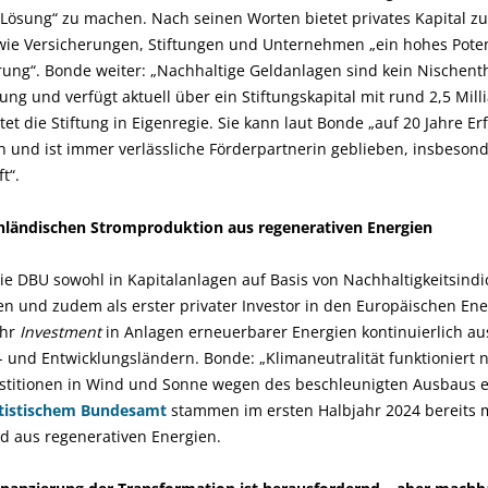
 Lösung“ zu machen. Nach seinen Worten bietet privates Kapital z
 wie Versicherungen, Stiftungen und Unternehmen „ein hohes Poten
rung“. Bonde weiter: „Nachhaltige Geldanlagen sind kein Nischent
ftung und verfügt aktuell über ein Stiftungskapital mit rund 2,5 Mil
et die Stiftung in Eigenregie. Sie kann laut Bonde „auf 20 Jahre E
 und ist immer verlässliche Förderpartnerin geblieben, insbesond
t“.
inländischen Stromproduktion aus regenerativen Energien
die DBU sowohl in Kapitalanlagen auf Basis von Nachhaltigkeitsindi
en und zudem als erster privater Investor in den Europäischen Ener
ihr
Investment
in Anlagen erneuerbarer Energien kontinuierlich a
 und Entwicklungsländern. Bonde: „Klimaneutralität funktioniert 
estitionen in Wind und Sonne wegen des beschleunigten Ausbaus 
tistischem Bundesamt
stammen im ersten Halbjahr 2024 bereits m
d aus regenerativen Energien.