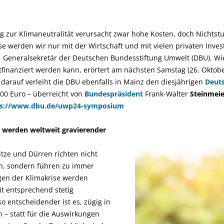
zur Klimaneutralität verursacht zwar hohe Kosten, doch Nichtstun
e werden wir nur mit der Wirtschaft und mit vielen privaten Inves
, Generalsekretär der Deutschen Bundesstiftung Umwelt (DBU). Wi
tfinanziert werden kann, erörtert am nächsten Samstag (26. Oktobe
rauf verleiht die DBU ebenfalls in Mainz den diesjährigen
Deut
00 Euro – überreicht von
Bundespräsident
Frank-Walter
Steinmeie
ps://www.dbu.de/uwp24-symposium
e werden weltweit gravierender
tze und Dürren richten nicht
, sondern führen zu immer
gen der Klimakrise werden
it entsprechend stetig
 entscheidender ist es, zügig in
n – statt für die Auswirkungen