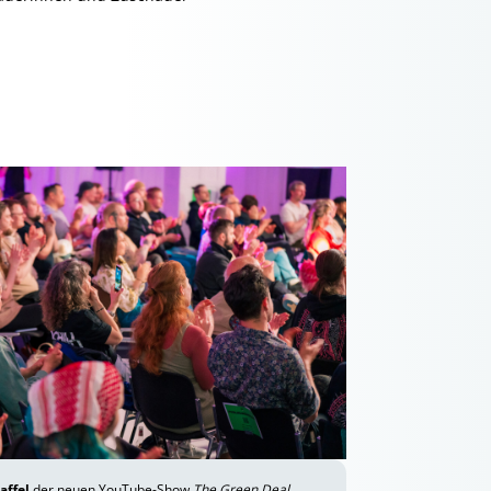
affel
der neuen YouTube-Show
The Green Deal