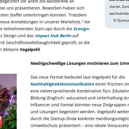
 begeistert vor allem die Bandbreite an
startet. Zu
 bei uns präsentieren. Beworben haben sich
wechselnden
ersten Staffel unterbringen konnten. Trotzdem
© Quintus
 neue Anmeldungen in unserer Warteliste.“ Vor
e teilnehmenden Start-ups durch die
Ecosign-
es Design und das
Impact Hub Berlin
auf
und Geschäftsmodelltauglichkeit geprüft, so die
in Melanie
Vogelpohl
.
Niedrigschwellige Lösungen motivieren zum Umw
Das neue Format bedeutet laut Vogelpohl für die
Nachhaltigkeitskommunikation
einen frischen Im
eine vielversprechende Kombination fürs ‚Edutain
Bildung (Englisch:
education
) und Unterhaltung (e
Influencer und Format könnten neue Zielgruppen 
und Lösungen begeistert werden. Vogelpohl weit
durch die Startup-Show konkrete Handlungsmöglic
Umweltschutz präsentiert – eine ideale Vorausse