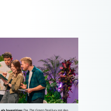
als Investition:
Die
The Green Deal
-Jury mit den