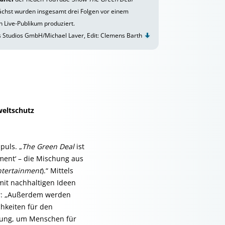
nächst wurden insgesamt drei Folgen vor einem
 Live-Publikum produziert.
 Studios GmbH/Michael Laver, Edit: Clemens Barth
eltschutz
puls. „
The Green Deal
ist
ment‘ – die Mischung aus
ntertainment
).“ Mittels
mit nachhaltigen Ideen
er: „Außerdem werden
hkeiten für den
tzung, um Menschen für