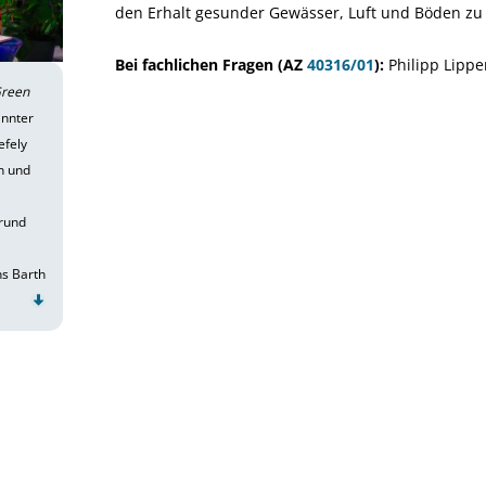
den Erhalt gesunder Gewässer, Luft und Böden zu 
Bei fachlichen Fragen (
AZ
40316/01
):
Philipp Lippe
Green
annter
efely
n und
 rund
ns Barth