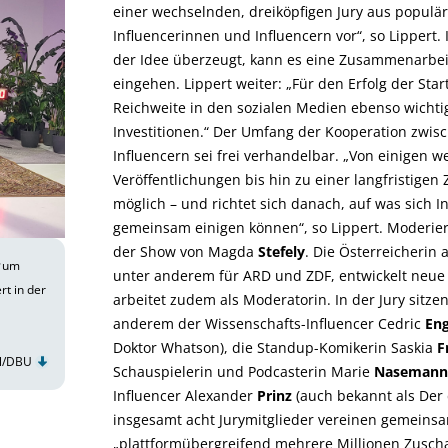
einer wechselnden, dreiköpfigen Jury aus populä
Influencerinnen und Influencern vor“, so Lippert. I
der Idee überzeugt, kann es eine Zusammenarbei
eingehen. Lippert weiter: „Für den Erfolg der Star
Reichweite in den sozialen Medien ebenso wichtig
Investitionen.“ Der Umfang der Kooperation zw
Influencern sei frei verhandelbar. „Von einigen
Veröffentlichungen bis hin zu einer langfristigen
möglich – und richtet sich danach, auf was sich I
gemeinsam einigen können“, so Lippert. Moderiert
der Show von Magda
Stefely
. Die Österreicherin a
t
um
unter anderem für ARD und ZDF, entwickelt neu
rt in der
arbeitet zudem als Moderatorin. In der Jury sitzen
anderem der Wissenschafts-Influencer Cedric
En
Doktor Whatson), die Standup-Komikerin Saskia
F
hl/DBU
Schauspielerin und Podcasterin Marie
Naseman
Influencer Alexander
Prinz
(auch bekannt als Der 
insgesamt acht Jurymitglieder vereinen gemeinsa
„plattformübergreifend mehrere Millionen Zusc