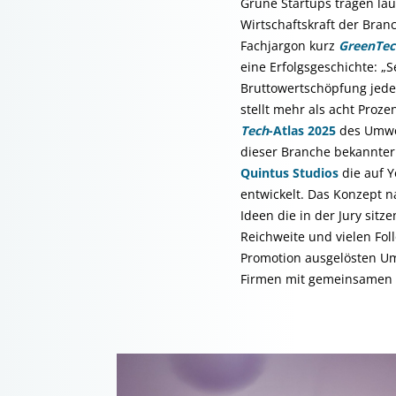
Grüne Startups tragen la
Wirtschaftskraft der Bran
Fachjargon kurz
GreenTec
eine Erfolgsgeschichte: „S
Bruttowertschöpfung jedes
stellt mehr als acht Proze
Tech
-Atlas 2025
des Umwel
dieser Branche bekannter 
Quintus Studios
die auf 
entwickelt. Das Konzept 
Ideen die in der Jury sit
Reichweite und vielen Fol
Promotion ausgelösten Ums
Firmen mit gemeinsamen V