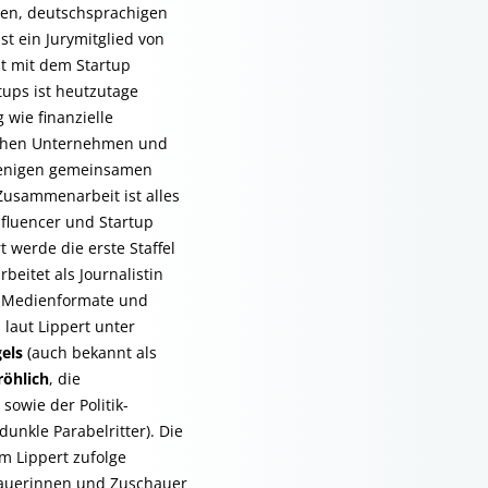
ren, deutschsprachigen
st ein Jurymitglied von
t mit dem Startup
tups ist heutzutage
 wie finanzielle
ischen Unternehmen und
 wenigen gemeinsamen
 Zusammenarbeit ist alles
nfluencer und Startup
 werde die erste Staffel
rbeitet als Journalistin
e Medienformate und
 laut Lippert unter
gels
(auch bekannt als
röhlich
, die
n
sowie der Politik-
dunkle Parabelritter). Die
m Lippert zufolge
hauerinnen und Zuschauer