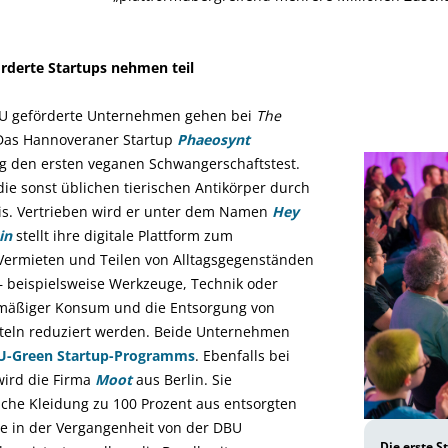
derte Startups nehmen teil
U geförderte Unternehmen gehen bei
The
 Das Hannoveraner Startup
Phaeosynt
ng den ersten veganen Schwangerschaftstest.
die sonst üblichen tierischen Antikörper durch
sis. Vertrieben wird er unter dem Namen
Hey
in
stellt ihre digitale Plattform zum
 Vermieten und Teilen von Alltagsgegenständen
– beispielsweise Werkzeuge, Technik oder
rmäßiger Konsum und die Entsorgung von
itteln reduziert werden. Beide Unternehmen
U-Green Startup-Programms
. Ebenfalls bei
wird die Firma
Moot
aus Berlin. Sie
che Kleidung zu 100 Prozent aus entsorgten
de in der Vergangenheit von der DBU
Die erste St