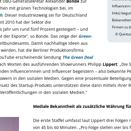
ut DBU-Generalsekretär Alexander
Bonde
zur
Influencern
chen mit grünen Technologien bei, im
links) begu
h
. Dieser Industriezweig sei für Deutschland
Bekanntheit
eit 2010 hat der Sektor die
Firmen zu b
 Jahr um rund fünf Prozent gesteigert – und
© Quintus
nt der Exporte“, so Bonde. Das zeige der
Green-
tbundesamts. Damit nachhaltige Ideen aus
werden, hat die Berliner Produktionsfirma
YouTube erscheinende Sendung
The Green Deal
nach Worten des ausführenden Showrunners Philipp
Lippert
: „Die 
zenden Influencerinnen und Influencer begeistern – also bekannte P
lowern in den sozialen Medien. Gegen eine prozentuale Beteiligu
atz des Startup-Produkts unterstützen diese dann mittels ihrer R
eröffentlichungen in den sozialen Medien.“
Mediale Bekanntheit als zusätzliche Währung für
Die erste Staffel umfasst laut Lippert drei Folgen 
von 45 bis 60 Minuten. „Pro Folge stellen vier bis 