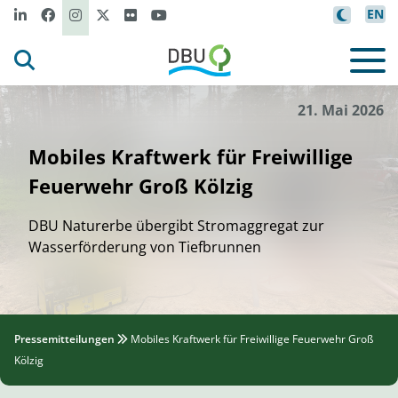
EN
r
r
/
t
r
r
be
Ch
s
t
ian Sü
e
DBU Na
u
e
i
i
©
21. Mai 2026
Mobiles Kraftwerk für Freiwillige
Feuerwehr Groß Kölzig
DBU Naturerbe übergibt Stromaggregat zur
Wasserförderung von Tiefbrunnen
Pressemitteilungen
Mobiles Kraftwerk für Freiwillige Feuerwehr Groß
Kölzig