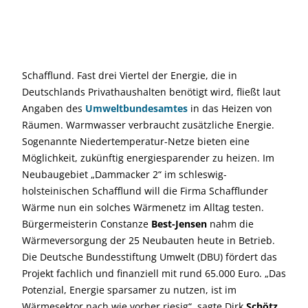
Schafflund. Fast drei Viertel der Energie, die in
Deutschlands Privathaushalten benötigt wird, fließt laut
Angaben des
Umweltbundesamtes
in das Heizen von
Räumen. Warmwasser verbraucht zusätzliche Energie.
Sogenannte Niedertemperatur-Netze bieten eine
Möglichkeit, zukünftig energiesparender zu heizen. Im
Neubaugebiet „Dammacker 2“ im schleswig-
holsteinischen Schafflund will die Firma Schafflunder
Wärme nun ein solches Wärmenetz im Alltag testen.
Bürgermeisterin Constanze
Best-Jensen
nahm die
Wärmeversorgung der 25 Neubauten heute in Betrieb.
Die Deutsche Bundesstiftung Umwelt (DBU) fördert das
Projekt fachlich und finanziell mit rund 65.000 Euro. „Das
Potenzial, Energie sparsamer zu nutzen, ist im
Wärmesektor nach wie vorher riesig“, sagte Dirk
Schötz
,