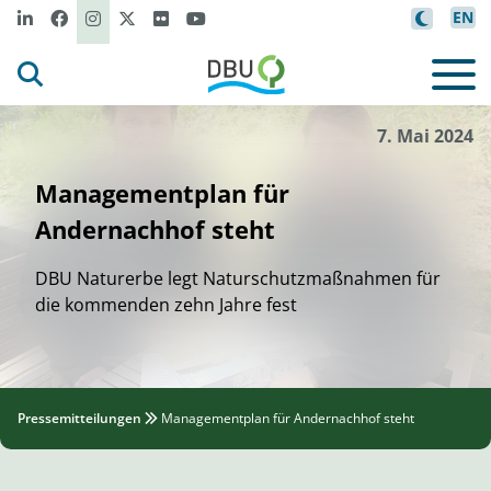
EN
Gesa
W
ann
i
ck
/DBU Naturerbe
©
7. Mai 2024
Managementplan für
Andernachhof steht
DBU Naturerbe legt Naturschutzmaßnahmen für
die kommenden zehn Jahre fest
Pressemitteilungen
Managementplan für Andernachhof steht