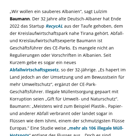
„Wir wollen ein sauberes Albanien“, sagt Lulzim
Baumann
. Der 32 Jahre alte Deutsch-Albaner hat Ende
2022 das Startup
RecycAL
aus der Taufe gehoben, dem
der Kreislaufwirtschaftspark nahe Tirana gehört. Abfall-
und Kreislaufwirtschaftsexperte Baumann ist
Geschäftsführer des CE-Parks. Es mangele nicht an
Regulierungen oder Vorschriften in Albanien. Seit
Kurzem gebe es sogar ein neues
Abfallwirtschaftsgesetz
, so der 32-Jährige. „Es hapert im
Land jedoch an der Umsetzung und am Bewusstsein für
mehr Umweltschutz“, ergänzt der CE-Park-
Geschäftsführer. Illegale Müllentsorgung gepaart mit
Korruption seien „Gift für Umwelt- und Naturschutz“.
Baumann: „Meistens wird zum Beispiel Plastik-, Papier-
und anderer Abfall verbrannt oder landet sogar in
Flüssen wie dem Ishmi, einem der schmutzigsten Flüsse
Europas.“ Eine Studie weise „
mehr als 106 illegale Müll-
Hotspots
“ entlang des Flusses aus. „Doch es sind