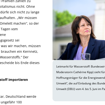
e Prämien zahlen zu
apitalismus nicht. Ohne
 dürfe sich nicht zu lange
aufhalten. „Wir müssen
 Omelett machen“, so der
n Tagen vom
sene
gsgesetz sei
, was wir machen, müssen
r brauchen ein Kernnetz,
Wasserstoffs.“ Der
bescheide bis Ende dieses
Leitmarkt für Wasserstoff: Bundeswir
Moderatorin Cathérine Kipp) sieht fü
Hoffnungsträger für die Energiewend
stoff importieren
Umwelt“, die auf Einladung des Bund
Umwelt (DBU) vom 4. bis 5. Juni im Pa
lar, Deutschland werde
n ungefähr 100