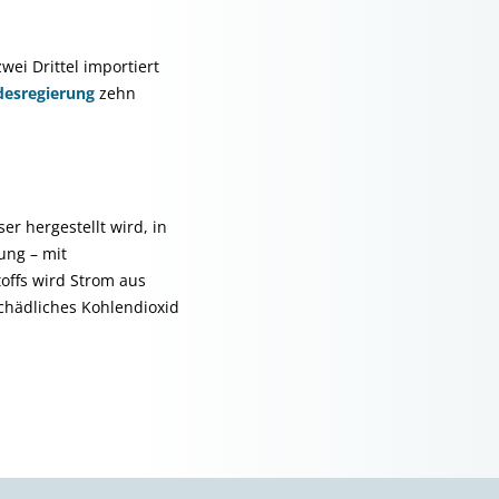
ei Drittel importiert
desregierung
zehn
er hergestellt wird, in
ung – mit
offs wird Strom aus
chädliches Kohlendioxid