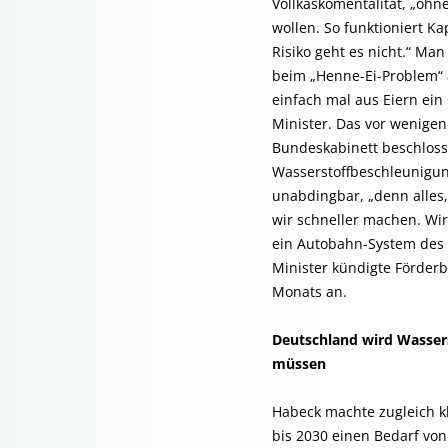
Vollkaskomentalität, „ohn
wollen. So funktioniert K
Risiko geht es nicht.“ Man
beim „Henne-Ei-Problem“ 
einfach mal aus Eiern ein
Minister. Das vor wenige
Bundeskabinett beschlos
Wasserstoffbeschleunigun
unabdingbar, „denn alles
wir schneller machen. Wi
ein Autobahn-System des 
Minister kündigte Förder
Monats an.
Deutschland wird Wasser
müssen
Habeck machte zugleich k
bis 2030 einen Bedarf vo