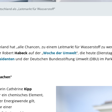
schland als „Leitmarkt für Wasserstoff“
land hat „alle Chancen, zu einem Leitmarkt für Wasserstoff zu we
r Robert
Habeck
auf der „
Woche der Umwelt
“, die heute (Dienst
sidenten
und der Deutschen Bundesstiftung Umwelt (DBU) im Park
machen“
orin Cathérine
Kipp
r ein chemisches Element,
er Energiewende gilt,
r einer