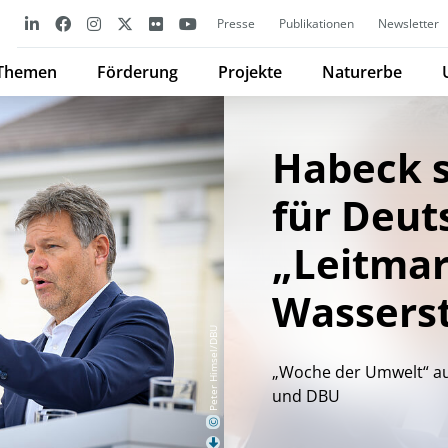
Presse
Publikationen
Newsletter
Themen
Förderung
Projekte
Naturerbe
Habeck 
für Deut
„Leitmar
Wasserst
Peter Himsel/DBU
„Woche der Umwelt“ au
und DBU
©