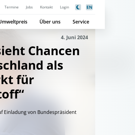
EN
Termine
Jobs
Kontakt
Login
Umweltpreis
Über uns
Service
4. Juni 2024
sieht Chancen
schland als
kt für
off“
f Einladung von Bundespräsident