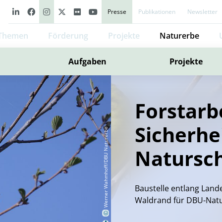
Presse
Publikationen
Newsletter
Themen
Förderung
Projekte
Naturerbe
Aufgaben
Projekte
Forstarb
Sicherhe
Werner Wahmhoff/DBU Naturerbe
Natursc
Baustelle entlang Land
Waldrand für DBU-Natu
©