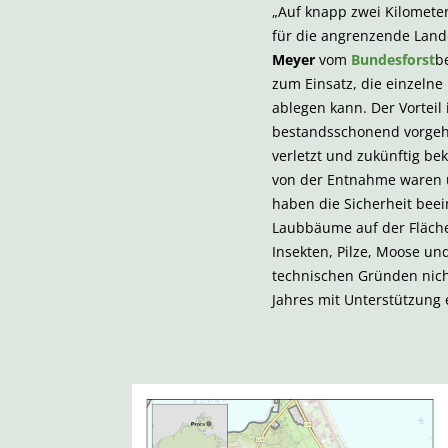
„Auf knapp zwei Kilomete
für die angrenzende Lande
Meyer
vom
Bundesforst
b
zum Einsatz, die einzelne
ablegen kann. Der Vorteil
bestandsschonend vorgeht
verletzt und zukünftig b
von der Entnahme waren 
haben die Sicherheit beei
Laubbäume auf der Fläche 
Insekten, Pilze, Moose un
technischen Gründen nich
Jahres mit Unterstützung 