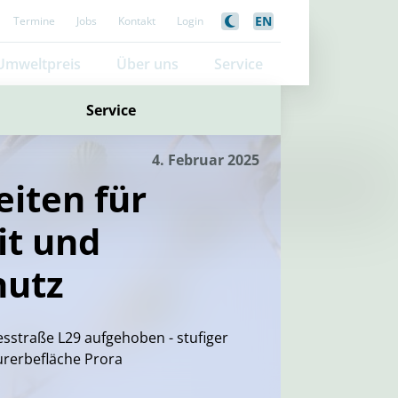
EN
Termine
Jobs
Kontakt
Login
Umweltpreis
Über uns
Service
Service
4. Februar 2025
eiten für
it und
hutz
esstraße L29 aufgehoben - stufiger
rerbefläche Prora