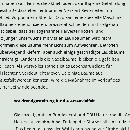
rn haben wir Bäume, die aktuell oder zukünftig eine Gefährdung
sstraße darstellen, entnommen“, erklärt Revierleiter Tim
etrieb Vorpommern-Strelitz. Dazu kam eine spezielle Maschine
 Bäume stehend fixieren, präzise abschneiden und zielgenau
 ist dabei, dass der sogenannte Harvester boden- und
: Junger Unterwuchs mit vitalen Laubbäumen wird nicht
ekommen diese Bäume mehr Licht zum Aufwachsen. Betroffen
überwiegend Kiefern, aber auch einige geschädigte Laubbäume
nträchtigt. „Anders als die Nadelbäume, bleiben die gefällten
liegen. Als wertvolles Totholz ist es Lebensgrundlage für
d Flechten“, verdeutlicht Meyer. Da einige Bäume aus
t gefällt werden konnten, wird die Maßnahme im Verlauf des
einer Seilwinde beendet.
Waldrandgestaltung für die Artenvielfalt
Gleichzeitig nutzen Bundesforst und DBU Naturerbe die Ge
Naturschutzmaßnahme: Entlang der Straße soll ein stufige
„Das bedeutet, dass der Wald angrenzend zur Straße nicht