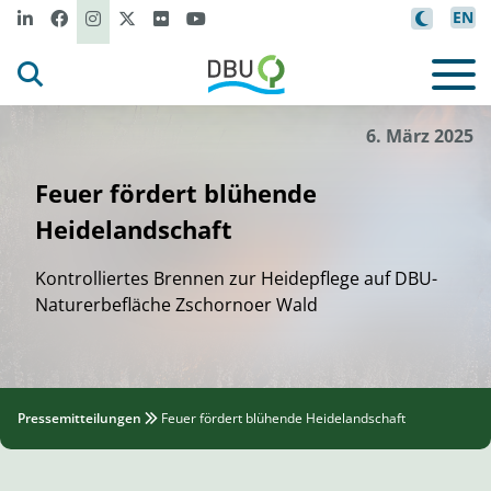
EN
B
au
ichtreporter E
be
E
lster
l
l
l
-
©
6. März 2025
Feuer fördert blühende
Heidelandschaft
Kontrolliertes Brennen zur Heidepflege auf DBU-
Naturerbefläche Zschornoer Wald
Pressemitteilungen
Feuer fördert blühende Heidelandschaft