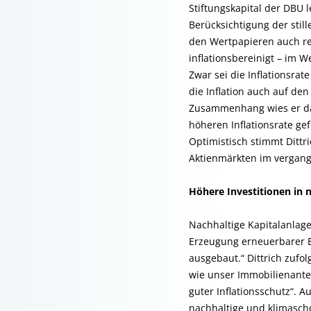
Stiftungskapital der DBU l
Berücksichtigung der stil
den Wertpapieren auch rea
inflationsbereinigt – im W
Zwar sei die Inflationsrat
die Inflation auch auf de
Zusammenhang wies er dara
höheren Inflationsrate gef
Optimistisch stimmt Dittr
Aktienmärkten im vergange
Höhere Investitionen in 
Nachhaltige Kapitalanlage
Erzeugung erneuerbarer En
ausgebaut.“ Dittrich zufo
wie unser Immobilienantei
guter Inflationsschutz“. A
nachhaltige und klimasch