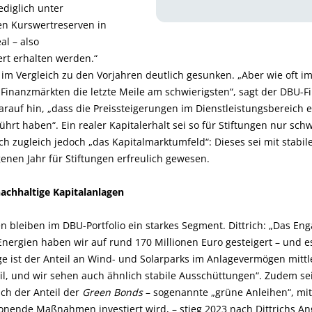
ediglich unter
len Kurswertreserven in
l – also
ert erhalten werden.“
e im Vergleich zu den Vorjahren deutlich gesunken. „Aber wie oft im 
n Finanzmärkten die letzte Meile am schwierigsten“, sagt der DBU-F
uf hin, „dass die Preissteigerungen im Dienstleistungsbereich er
ührt haben“. Ein realer Kapitalerhalt sei so für Stiftungen nur schw
ich zugleich jedoch „das Kapitalmarktumfeld“: Dieses sei mit stabil
nen Jahr für Stiftungen erfreulich gewesen.
nachhaltige Kapitalanlagen
n bleiben im DBU-Portfolio ein starkes Segment. Dittrich: „Das En
ergien haben wir auf rund 170 Millionen Euro gesteigert – und e
lge ist der Anteil an Wind- und Solarparks im Anlagevermögen mittl
l, und wir sehen auch ähnlich stabile Ausschüttungen“. Zudem se
uch der Anteil der
Green Bonds
– sogenannte „grüne Anleihen“, mit
onende Maßnahmen investiert wird, – stieg 2023 nach Dittrichs A