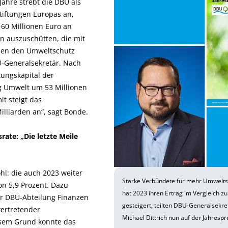
ahre strebt die DBU als
tiftungen Europas an,
 60 Millionen Euro an
n auszuschütten, die mit
deen den Umweltschutz
U-Generalsekretär. Nach
tungskapital der
g Umwelt um 53 Millionen
t steigt das
Milliarden an“, sagt Bonde.
rate: „Die letzte Meile
hl: die auch 2023 weiter
Starke Verbündete für mehr Umwelts
on 5,9 Prozent. Dazu
hat 2023 ihren Ertrag im Vergleich z
der DBU-Abteilung Finanzen
gesteigert, teilten DBU-Generalsekr
vertretender
Michael Dittrich nun auf der Jahresp
esem Grund konnte das