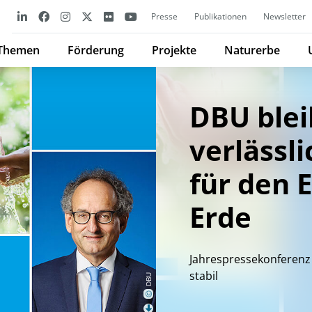
Presse
Publikationen
Newsletter
Themen
Förderung
Projekte
Naturerbe
DBU blei
verlässl
für den E
Erde
Jahrespressekonferenz 
stabil
DBU
©