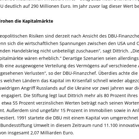
 deutlich auf 290 Millionen Euro. Im Jahr zuvor lag dieser Wert be
drohen die Kapitalmärkte
eopolitischen Risiken sind derzeit nach Ansicht des DBU-Finanzch
Wenn sich die wirtschaftlichen Spannungen zwischen den USA und C
nden Handelskrieg nicht unbeteiligt zuschauen“, sagt Dittrich. „D
pitalmärkte wären erheblich.“ Derartige Szenarien seien allerdin
alb eine ausgewogene Verteilung des Vermögens auf verschiedene A
rgesehenen Verlusten“, so der DBU-Finanzchef. Überdies achte die
s welchen Ländern das Kapital im Krisenfall schnell wieder abgez
tswidrigen Angriff Russlands auf die Ukraine vor zwei Jahren war d
ngagiert. Die Stiftung legt laut Dittrich mehr als 80 Prozent ihres
etwa 55 Prozent verzinslichen Werten beträgt nach seinen Worten
nt. Außerdem sind ungefähr 15 Prozent in Immobilien sowie in An
estiert. 1991 startete die DBU mit einem Kapital von umgerechnet 
 Bundesstiftung Umwelt in diesem Zeitraum rund 11.100 innovati
 von insgesamt 2,07 Milliarden Euro.