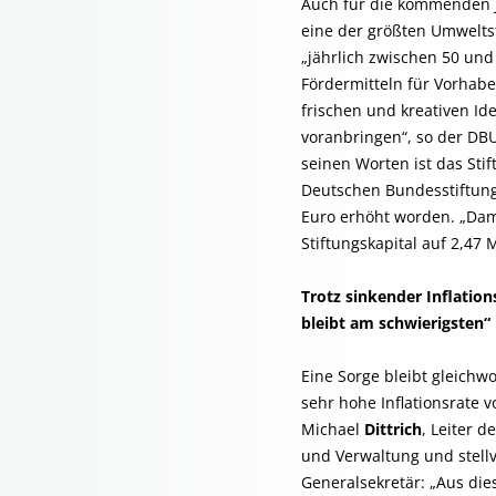
Auch für die kommenden J
eine der größten Umwelts
„jährlich zwischen 50 und
Fördermitteln für Vorhabe
frischen und kreativen I
voranbringen“, so der DB
seinen Worten ist das Stif
Deutschen Bundesstiftun
Euro erhöht worden. „Dami
Stiftungskapital auf 2,47 
Trotz sinkender Inflations
bleibt am schwierigsten“
Eine Sorge bleibt gleichwo
sehr hohe Inflationsrate v
Michael
Dittrich
, Leiter 
und Verwaltung und stell
Generalsekretär: „Aus di