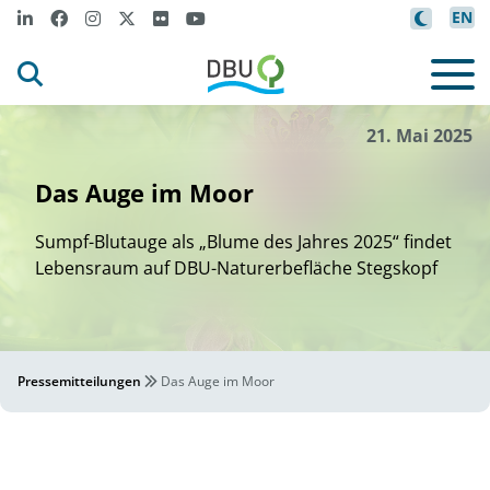
EN
/DBU Naturerbe
i
Lena F
tzner
©
21. Mai 2025
Das Auge im Moor
Sumpf-Blutauge als „Blume des Jahres 2025“ findet
Lebensraum auf DBU-Naturerbefläche Stegskopf
Pressemitteilungen
Das Auge im Moor