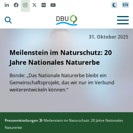
EN
r
o
t
/
MUKN
Ch
i
s
t
phe Ga
eau
B
©
31. Oktober 2025
Meilenstein im Naturschutz: 20
Jahre Nationales Naturerbe
Bonde: „Das Nationale Naturerbe bleibt ein
Gemeinschaftsprojekt, das wir nur im Verbund
weiterentwickeln können.“
Pressemitteilungen
Meilenstein im Naturschutz: 20 Jahre Nationales
Naturerbe