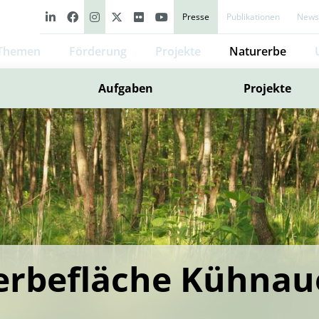
Presse
Publikationen
Newsl
Themen
Förderung
Projekte
Naturerbe
Aufgaben
Projekte
rbefläche Kühnau