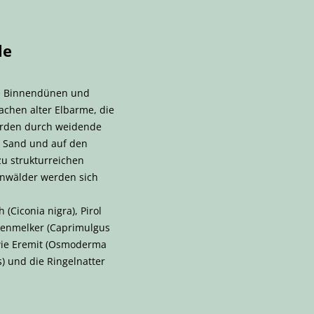
le
ie Binnendünen und
achen alter Elbarme, die
erden durch weidende
m Sand und auf den
zu strukturreichen
enwälder werden sich
(Ciconia nigra), Pirol
egenmelker (Caprimulgus
owie Eremit (Osmoderma
s) und die Ringelnatter