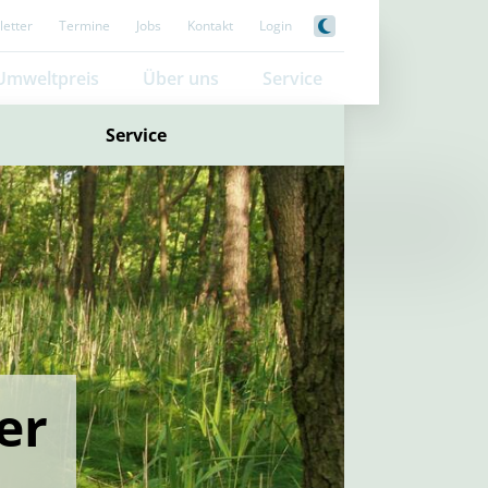
etter
Termine
Jobs
Kontakt
Login
Umweltpreis
Über uns
Service
Service
er