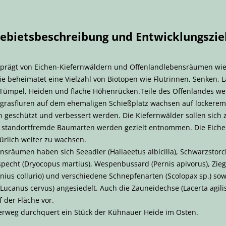
ebietsbeschreibung und Entwicklungszie
geprägt von Eichen-Kiefernwäldern und Offenlandlebensräumen w
e beheimatet eine Vielzahl von Biotopen wie Flutrinnen, Senken, L
Tümpel, Heiden und flache Höhenrücken.Teile des Offenlandes w
bergrasfluren auf dem ehemaligen Schießplatz wachsen auf lockere
 geschützt und verbessert werden. Die Kiefernwälder sollen sich 
, standortfremde Baumarten werden gezielt entnommen. Die Eich
ürlich weiter zu wachsen.
ensräumen haben sich Seeadler (Haliaeetus albicilla), Schwarzstorch 
zspecht (Dryocopus martius), Wespenbussard (Pernis apivorus), Zi
anius collurio) und verschiedene Schnepfenarten (Scolopax sp.) s
(Lucanus cervus) angesiedelt. Auch die Zauneidechse (Lacerta agili
 der Fläche vor.
rweg durchquert ein Stück der Kühnauer Heide im Osten.