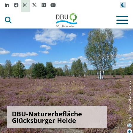
Jörg Tillmann/DBU Naturerbe
DBU-Naturerbefläche
Glücksburger Heide
©