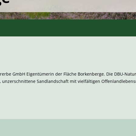
turerbe GmbH Eigentümerin der Fläche Borkenberge. Die DBU-Nature
e, unzerschnittene Sandlandschaft mit vielfältigen Offenlandleben