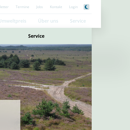
etter
Termine
Jobs
Kontakt
Login
Umweltpreis
Über uns
Service
Service