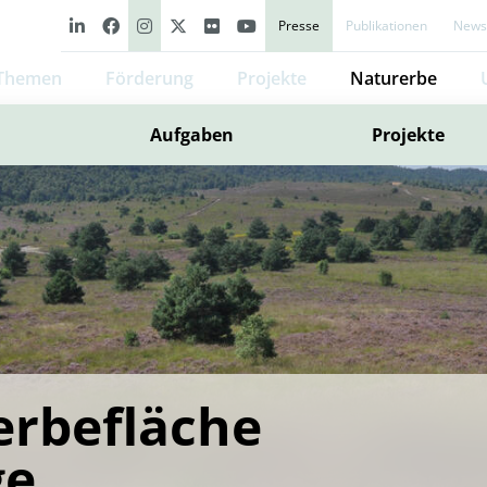
Presse
Publikationen
Newsl
Themen
Förderung
Projekte
Naturerbe
Aufgaben
Projekte
rbefläche
ge